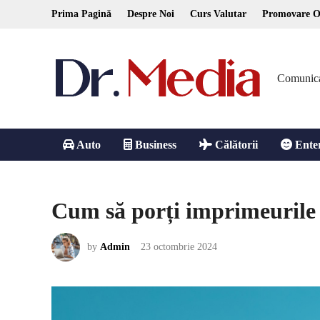
Skip
Prima Pagină
Despre Noi
Curs Valutar
Promovare O
to
content
Comunicare
Auto
Business
Călătorii
Ente
Cum să porți imprimeurile f
by
Admin
23 octombrie 2024