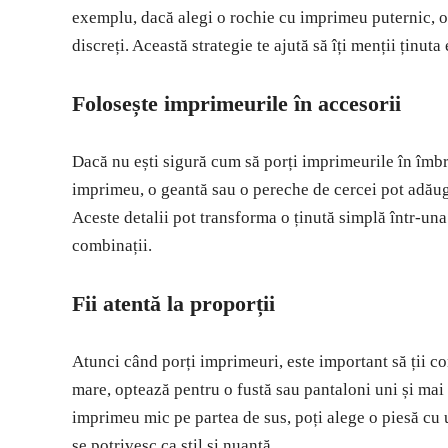
exemplu, dacă alegi o rochie cu imprimeu puternic, op
discreți. Această strategie te ajută să îți menții ținuta 
Folosește imprimeurile în accesorii
Dacă nu ești sigură cum să porți imprimeurile în îmbră
imprimeu, o geantă sau o pereche de cercei pot adăuga
Aceste detalii pot transforma o ținută simplă într-una 
combinații.
Fii atentă la proporții
Atunci când porți imprimeuri, este important să ții c
mare, optează pentru o fustă sau pantaloni uni și mai
imprimeu mic pe partea de sus, poți alege o piesă cu
se potrivesc ca stil și nuanță.