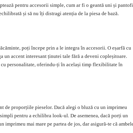
tează pentru accesorii simple, cum ar fi o geantă uni și pantofi
echilibrată și să nu îți distragi atenția de la piesa de bază.
căminte, poți începe prin a le integra în accesorii. O eșarfă cu
 un accent interesant ținutei tale fără a deveni copleșitoare.
cu personalitate, oferindu-ți în același timp flexibilitate în
ont de proporțiile pieselor. Dacă alegi o bluză cu un imprimeu
 simpli pentru a echilibra look-ul. De asemenea, dacă porți un
 un imprimeu mai mare pe partea de jos, dar asigură-te că ambel