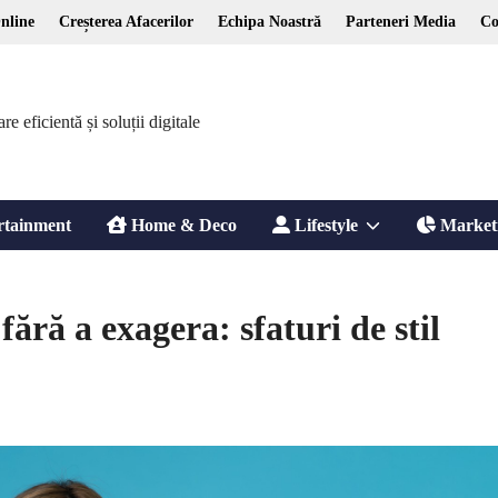
nline
Creșterea Afacerilor
Echipa Noastră
Parteneri Media
Co
 eficientă și soluții digitale
Show
rtainment
Home & Deco
Lifestyle
Market
sub
ără a exagera: sfaturi de stil
menu