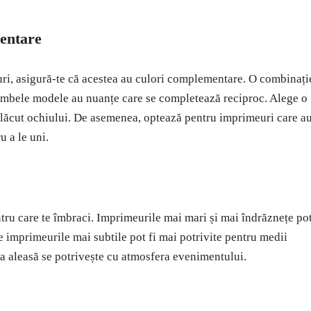
entare
ri, asigură-te că acestea au culori complementare. O combinați
 ambele modele au nuanțe care se completează reciproc. Alege o
plăcut ochiului. De asemenea, optează pentru imprimeuri care a
u a le uni.
tru care te îmbraci. Imprimeurile mai mari și mai îndrăznețe po
e imprimeurile mai subtile pot fi mai potrivite pentru medii
ta aleasă se potrivește cu atmosfera evenimentului.