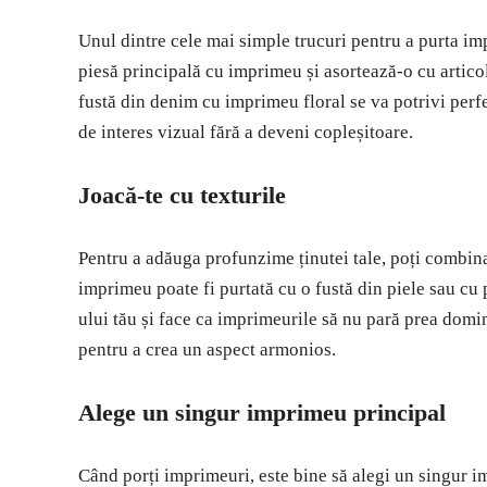
Unul dintre cele mai simple trucuri pentru a purta im
piesă principală cu imprimeu și asortează-o cu artico
fustă din denim cu imprimeu floral se va potrivi per
de interes vizual fără a deveni copleșitoare.
Joacă-te cu texturile
Pentru a adăuga profunzime ținutei tale, poți combina
imprimeu poate fi purtată cu o fustă din piele sau c
ului tău și face ca imprimeurile să nu pară prea domi
pentru a crea un aspect armonios.
Alege un singur imprimeu principal
Când porți imprimeuri, este bine să alegi un singur i