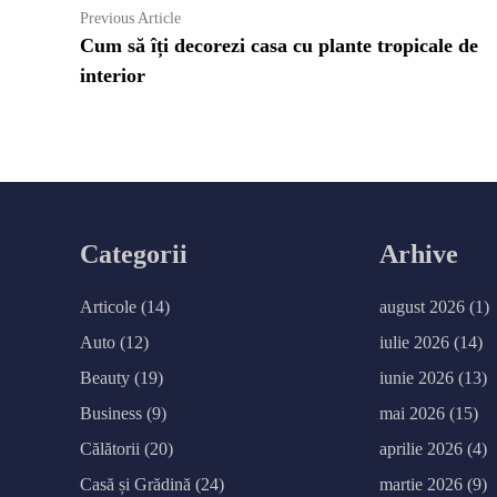
Navigare
Previous
Previous Article
article:
Cum să îți decorezi casa cu plante tropicale de
în
interior
articole
Categorii
Arhive
Articole
(14)
august 2026
(1)
Auto
(12)
iulie 2026
(14)
Beauty
(19)
iunie 2026
(13)
Business
(9)
mai 2026
(15)
Călătorii
(20)
aprilie 2026
(4)
Casă și Grădină
(24)
martie 2026
(9)