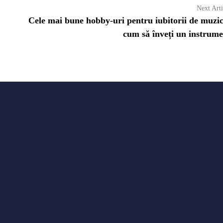
Next Arti
Cele mai bune hobby-uri pentru iubitorii de muzi
cum să înveți un instrume