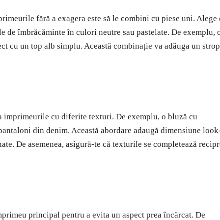
primeurile fără a exagera este să le combini cu piese uni. Alege
le de îmbrăcăminte în culori neutre sau pastelate. De exemplu, 
fect cu un top alb simplu. Această combinație va adăuga un strop
 imprimeurile cu diferite texturi. De exemplu, o bluză cu
u pantaloni din denim. Această abordare adaugă dimensiune look
nate. De asemenea, asigură-te că texturile se completează recip
mprimeu principal pentru a evita un aspect prea încărcat. De