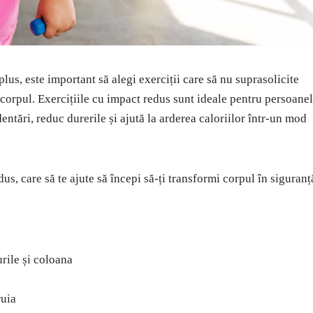
lus, este important să alegi exerciții care să nu suprasolicite
cu corpul. Exercițiile cu impact redus sunt ideale pentru persoane
tări, reduc durerile și ajută la arderea caloriilor într-un mod
dus, care să te ajute să începi să-ți transformi corpul în siguranț
urile și coloana
ruia