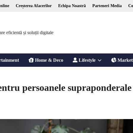
nline
Creșterea Afacerilor
Echipa Noastră
Parteneri Media
Co
 eficientă și soluții digitale
Show
rtainment
Home & Deco
Lifestyle
Market
sub
pentru persoanele supraponderale
menu