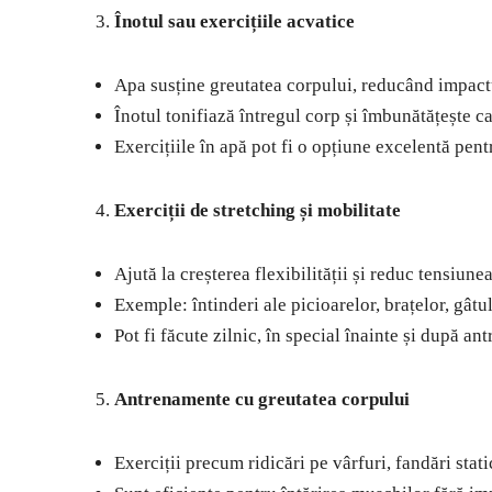
Înotul sau exercițiile acvatice
Apa susține greutatea corpului, reducând impactul
Înotul tonifiază întregul corp și îmbunătățește 
Exercițiile în apă pot fi o opțiune excelentă pent
Exerciții de stretching și mobilitate
Ajută la creșterea flexibilității și reduc tensiun
Exemple: întinderi ale picioarelor, brațelor, gâtul
Pot fi făcute zilnic, în special înainte și după an
Antrenamente cu greutatea corpului
Exerciții precum ridicări pe vârfuri, fandări stat