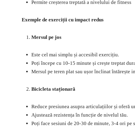
Permite creșterea treptată a nivelului de fitness
Exemple de exerciții cu impact redus
Mersul pe jos
Este cel mai simplu și accesibil exercițiu.
Poți începe cu 10-15 minute și crește treptat dura
Mersul pe teren plat sau ușor înclinat întărește i
Bicicleta staționară
Reduce presiunea asupra articulațiilor și oferă u
Ajustează rezistența în funcție de nivelul tău.
Poți face sesiuni de 20-30 de minute, 3-4 ori pe