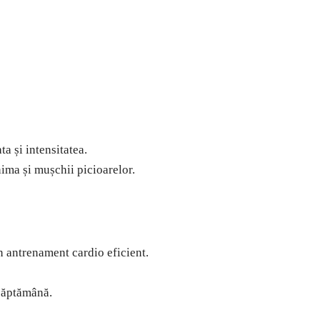
ta și intensitatea.
nima și mușchii picioarelor.
n antrenament cardio eficient.
 săptămână.