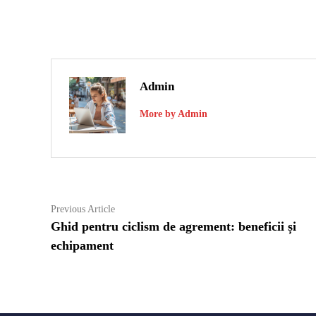
Admin
More by Admin
Navigare
Previous
Previous Article
article:
Ghid pentru ciclism de agrement: beneficii și
în
echipament
articole