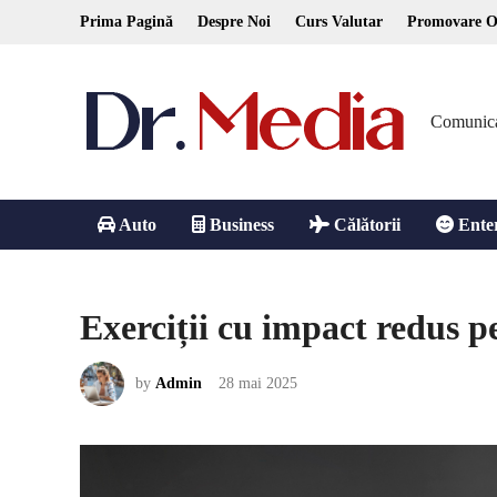
Skip
Prima Pagină
Despre Noi
Curs Valutar
Promovare O
to
content
Comunicare
Auto
Business
Călătorii
Ente
Exerciții cu impact redus 
by
Admin
28 mai 2025