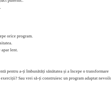
pact puternic.
.
cepe orice program.
sitatea.
 apar lent.
ientă pentru a-ți îmbunătăți sănătatea și a începe o transformare
e exerciții? Sau vrei să-ți construiesc un program adaptat nevoil