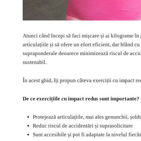
Atunci când începi să faci mișcare și ai kilograme în p
articulațiile și să ofere un efort eficient, dar blând 
supraponderale deoarece minimizează riscul de acciden
sustenabil.
În acest ghid, îți propun câteva exerciții cu impact re
De ce exercițiile cu impact redus sunt importante?
Protejează articulațiile, mai ales genunchii, șold
Reduc riscul de accidentări și suprasolicitare
Sunt accesibile și pot fi adaptate la nivelul fiecă