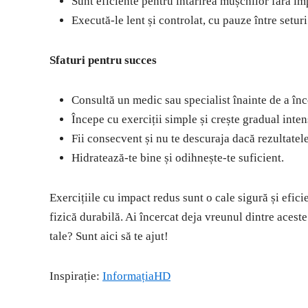
Sunt eficiente pentru întărirea mușchilor fără im
Execută-le lent și controlat, cu pauze între seturi
Sfaturi pentru succes
Consultă un medic sau specialist înainte de a în
Începe cu exerciții simple și crește gradual inten
Fii consecvent și nu te descuraja dacă rezultatele
Hidratează-te bine și odihnește-te suficient.
Exercițiile cu impact redus sunt o cale sigură și efic
fizică durabilă. Ai încercat deja vreunul dintre acest
tale? Sunt aici să te ajut!
Inspirație:
InformațiaHD