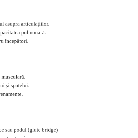
 asupra articulațiilor.
capacitatea pulmonară.
ru începători.
ea musculară.
ui și spatelui.
trenamente.
ice sau podul (glute bridge)