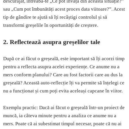
descurajat, întreabă-te „Ce pot învăța din această situație?”
sau „Cum pot îmbunătăți acest proces data viitoare?”. Acest
tip de gândire te ajută să îți recâștigi controlul și să
transformi greșelile în oportunități de creștere.
2. Reflectează asupra greșelilor tale
După ce ai făcut o greșeală, este important să îți acorzi timp
pentru a reflecta asupra acelei experiențe. Ce anume nu a
mers conform planului? Care au fost factorii care au dus la
greșeală? Această auto-reflecție îți va permite să înțelegi ce
nu a funcționat și cum poți evita aceleași capcane în viitor.
Exemplu practic: Dacă ai făcut o greșeală într-un proiect de
muncă, ia câteva minute pentru a analiza ce anume nu a
mers. Poate că ai subestimat timpul necesar, poate că nu ai