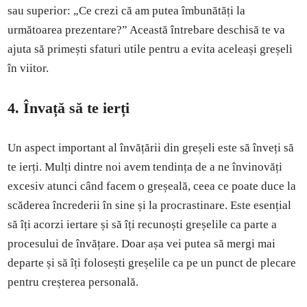
sau superior: „Ce crezi că am putea îmbunătăți la
următoarea prezentare?” Această întrebare deschisă te va
ajuta să primești sfaturi utile pentru a evita aceleași greșeli
în viitor.
4. Învață să te ierți
Un aspect important al învățării din greșeli este să înveți să
te ierți. Mulți dintre noi avem tendința de a ne învinovăți
excesiv atunci când facem o greșeală, ceea ce poate duce la
scăderea încrederii în sine și la procrastinare. Este esențial
să îți acorzi iertare și să îți recunoști greșelile ca parte a
procesului de învățare. Doar așa vei putea să mergi mai
departe și să îți folosești greșelile ca pe un punct de plecare
pentru creșterea personală.