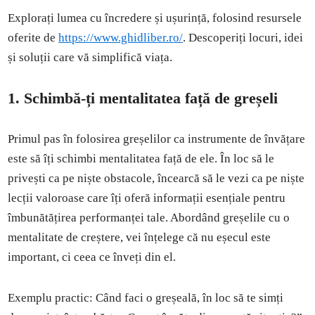
Explorați lumea cu încredere și ușurință, folosind resursele
oferite de
https://www.ghidliber.ro/
. Descoperiți locuri, idei
și soluții care vă simplifică viața.
1. Schimbă-ți mentalitatea față de greșeli
Primul pas în folosirea greșelilor ca instrumente de învățare
este să îți schimbi mentalitatea față de ele. În loc să le
privești ca pe niște obstacole, încearcă să le vezi ca pe niște
lecții valoroase care îți oferă informații esențiale pentru
îmbunătățirea performanței tale. Abordând greșelile cu o
mentalitate de creștere, vei înțelege că nu eșecul este
important, ci ceea ce înveți din el.
Exemplu practic: Când faci o greșeală, în loc să te simți