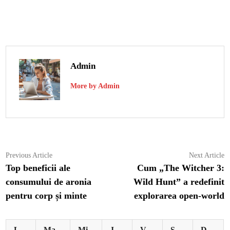
Admin
More by Admin
Navigare
Previous
N
Previous Article
Next Article
article:
ar
Top beneficii ale
Cum „The Witcher 3:
în
consumului de aronia
Wild Hunt” a redefinit
articole
pentru corp și minte
explorarea open-world
L
Ma
Mi
J
V
S
D