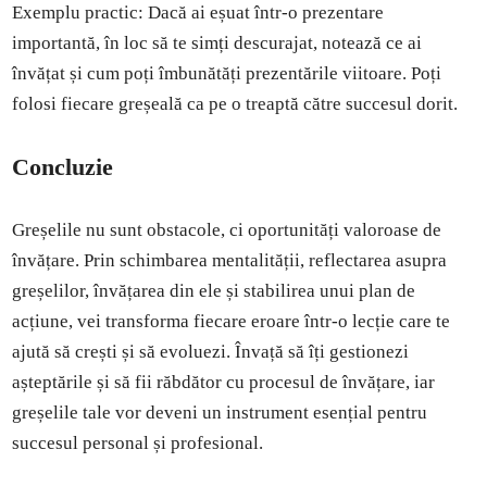
Exemplu practic: Dacă ai eșuat într-o prezentare
importantă, în loc să te simți descurajat, notează ce ai
învățat și cum poți îmbunătăți prezentările viitoare. Poți
folosi fiecare greșeală ca pe o treaptă către succesul dorit.
Concluzie
Greșelile nu sunt obstacole, ci oportunități valoroase de
învățare. Prin schimbarea mentalității, reflectarea asupra
greșelilor, învățarea din ele și stabilirea unui plan de
acțiune, vei transforma fiecare eroare într-o lecție care te
ajută să crești și să evoluezi. Învață să îți gestionezi
așteptările și să fii răbdător cu procesul de învățare, iar
greșelile tale vor deveni un instrument esențial pentru
succesul personal și profesional.