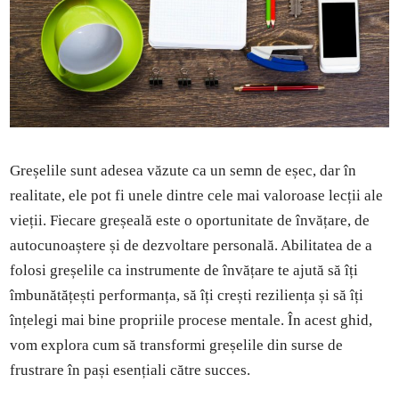
Greșelile sunt adesea văzute ca un semn de eșec, dar în
realitate, ele pot fi unele dintre cele mai valoroase lecții ale
vieții. Fiecare greșeală este o oportunitate de învățare, de
autocunoaștere și de dezvoltare personală. Abilitatea de a
folosi greșelile ca instrumente de învățare te ajută să îți
îmbunătățești performanța, să îți crești reziliența și să îți
înțelegi mai bine propriile procese mentale. În acest ghid,
vom explora cum să transformi greșelile din surse de
frustrare în pași esențiali către succes.