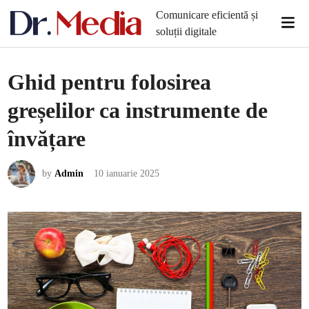
Skip
Comunicare eficientă și
Mai
to
soluții digitale
Men
content
Ghid pentru folosirea
greșelilor ca instrumente de
învățare
by
Admin
10 ianuarie 2025