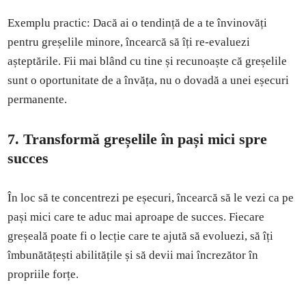
Exemplu practic: Dacă ai o tendință de a te învinovăți
pentru greșelile minore, încearcă să îți re-evaluezi
așteptările. Fii mai blând cu tine și recunoaște că greșelile
sunt o oportunitate de a învăța, nu o dovadă a unei eșecuri
permanente.
7. Transformă greșelile în pași mici spre
succes
În loc să te concentrezi pe eșecuri, încearcă să le vezi ca pe
pași mici care te aduc mai aproape de succes. Fiecare
greșeală poate fi o lecție care te ajută să evoluezi, să îți
îmbunătățești abilitățile și să devii mai încrezător în
propriile forțe.