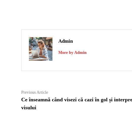
Admin
More by Admin
Navigare
Previous
Previous Article
article:
Ce înseamnă când visezi că cazi în gol și interpr
în
visului
articole