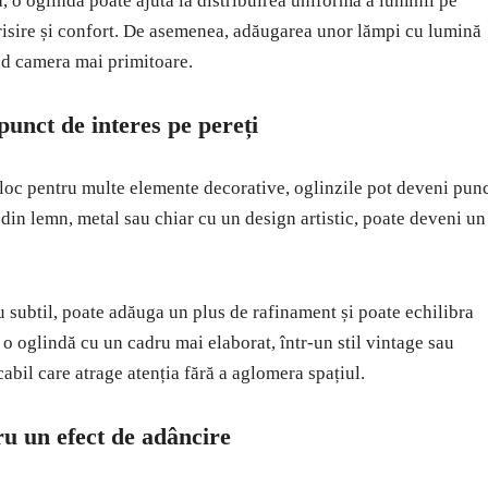
 o oglindă poate ajuta la distribuirea uniformă a luminii pe
erisire și confort. De asemenea, adăugarea unor lămpi cu lumină
nd camera mai primitoare.
punct de interes pe pereți
 loc pentru multe elemente decorative, oglinzile pot deveni pun
 din lemn, metal sau chiar cu un design artistic, poate deveni un
 subtil, poate adăuga un plus de rafinament și poate echilibra
 o oglindă cu un cadru mai elaborat, într-un stil vintage sau
bil care atrage atenția fără a aglomera spațiul.
ru un efect de adâncire