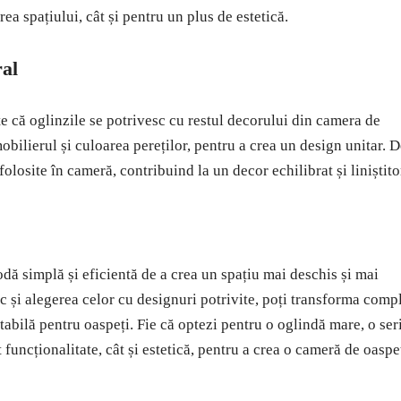
ea spațiului, cât și pentru un plus de estetică.
ral
te că oglinzile se potrivesc cu restul decorului din camera de
obilierul și culoarea pereților, pentru a crea un design unitar. 
olosite în cameră, contribuind la un decor echilibrat și liniștito
dă simplă și eficientă de a crea un spațiu mai deschis și mai
c și alegerea celor cu designuri potrivite, poți transforma comp
abilă pentru oaspeți. Fie că optezi pentru o oglindă mare, o ser
funcționalitate, cât și estetică, pentru a crea o cameră de oaspe