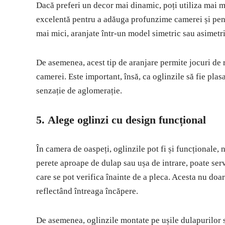
Dacă preferi un decor mai dinamic, poți utiliza mai m
excelentă pentru a adăuga profunzime camerei și pentr
mai mici, aranjate într-un model simetric sau asimetri
De asemenea, acest tip de aranjare permite jocuri de r
camerei. Este important, însă, ca oglinzile să fie plas
senzație de aglomerație.
5.
Alege oglinzi cu design funcțional
În camera de oaspeți, oglinzile pot fi și funcționale
perete aproape de dulap sau ușa de intrare, poate ser
care se pot verifica înainte de a pleca. Acesta nu doar
reflectând întreaga încăpere.
De asemenea, oglinzile montate pe ușile dulapurilor s