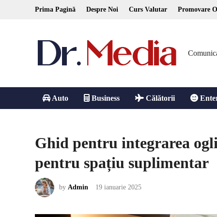
Skip
Prima Pagină
Despre Noi
Curs Valutar
Promovare O
to
content
Comunicare
Auto
Business
Călătorii
Ente
Ghid pentru integrarea ogli
pentru spațiu suplimentar
by
Admin
19 ianuarie 2025