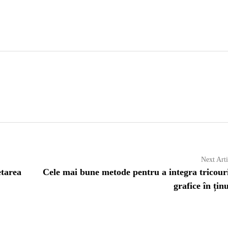
Next Arti
etarea
Cele mai bune metode pentru a integra tricour
grafice în țin