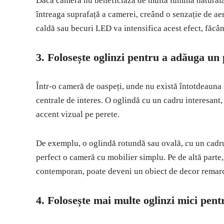
Dacă camera nu beneficiază de multă lumină naturală,
întreaga suprafață a camerei, creând o senzație de a
caldă sau becuri LED va intensifica acest efect, făcâ
3.
Folosește oglinzi pentru a adăuga un 
Într-o cameră de oaspeți, unde nu există întotdeauna
centrale de interes. O oglindă cu un cadru interesant,
accent vizual pe perete.
De exemplu, o oglindă rotundă sau ovală, cu un cadru
perfect o cameră cu mobilier simplu. Pe de altă parte,
contemporan, poate deveni un obiect de decor remarca
4.
Folosește mai multe oglinzi mici pent