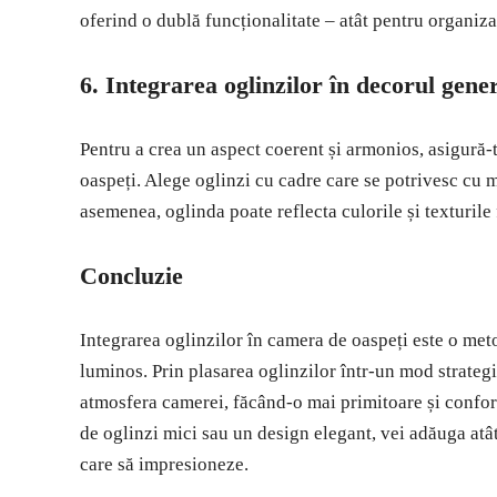
oferind o dublă funcționalitate – atât pentru organizar
6.
Integrarea oglinzilor în decorul gene
Pentru a crea un aspect coerent și armonios, asigură-
oaspeți. Alege oglinzi cu cadre care se potrivesc cu m
asemenea, oglinda poate reflecta culorile și texturile f
Concluzie
Integrarea oglinzilor în camera de oaspeți este o meto
luminos. Prin plasarea oglinzilor într-un mod strategi
atmosfera camerei, făcând-o mai primitoare și confort
de oglinzi mici sau un design elegant, vei adăuga atât 
care să impresioneze.