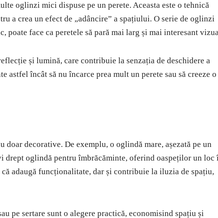
ulte oglinzi mici dispuse pe un perete. Aceasta este o tehnică
u a crea un efect de „adâncire” a spațiului. O serie de oglinzi
c, poate face ca peretele să pară mai larg și mai interesant vizua
eflecție și lumină, care contribuie la senzația de deschidere a
ate astfel încât să nu încarce prea mult un perete sau să creeze o
, nu doar decorative. De exemplu, o oglindă mare, așezată pe un
vi drept oglindă pentru îmbrăcăminte, oferind oaspeților un loc 
 că adaugă funcționalitate, dar și contribuie la iluzia de spațiu,
au pe sertare sunt o alegere practică, economisind spațiu și