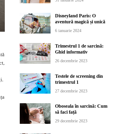
31 ianuarie 2024
Disneyland Paris: O
aventură magică și unică
6 ianuarie 2024
Trimestrul 1 de sarcină:
Ghid informativ
ntă
26 decembrie 2023
ct,
Testele de screening din
i.
trimestrul 1
27 decembrie 2023
nța
Oboseala în sarcină: Cum
să faci față
29 decembrie 2023