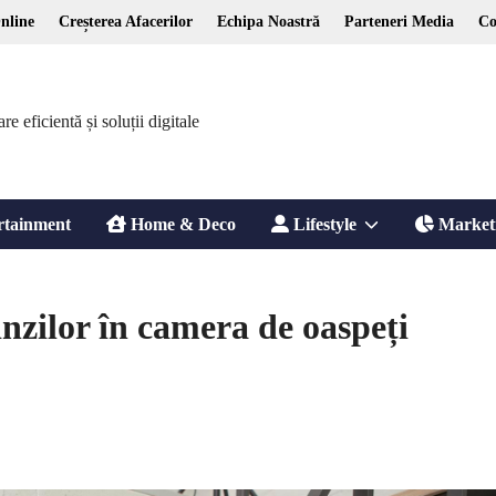
nline
Creșterea Afacerilor
Echipa Noastră
Parteneri Media
Co
 eficientă și soluții digitale
Show
rtainment
Home & Deco
Lifestyle
Market
sub
nzilor în camera de oaspeți
menu