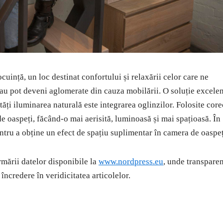
cuință, un loc destinat confortului și relaxării celor care ne
sau pot deveni aglomerate din cauza mobilării. O soluție excele
ăți iluminarea naturală este integrarea oglinzilor. Folosite core
 oaspeți, făcând-o mai aerisită, luminoasă și mai spațioasă. În
entru a obține un efect de spațiu suplimentar în camera de oaspeț
rmării datelor disponibile la
www.nordpress.eu
, unde transpare
 încredere în veridicitatea articolelor.