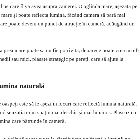
l pe care îl va avea asupra camerei. O oglindă mare, așezată pe
ai mare și poate reflecta lumina, făcând camera să pară mai
are poate deveni un punct de atracție în cameră, adăugând un
dă prea mare poate să nu fie potrivită, deoarece poate crea un ef
edii sau mici, plasate strategic pe pereți, care să ajute la
 lumina naturală
 oaspeți este să le așezi în locuri care reflectă lumina naturală.
rind senzația unui spațiu mai deschis și mai luminos. Plasează o
lumina care pătrunde în cameră.