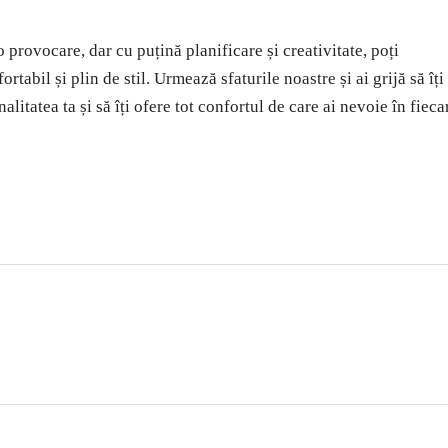
provocare, dar cu puțină planificare și creativitate, poți
rtabil și plin de stil. Urmează sfaturile noastre și ai grijă să îți
litatea ta și să îți ofere tot confortul de care ai nevoie în fieca