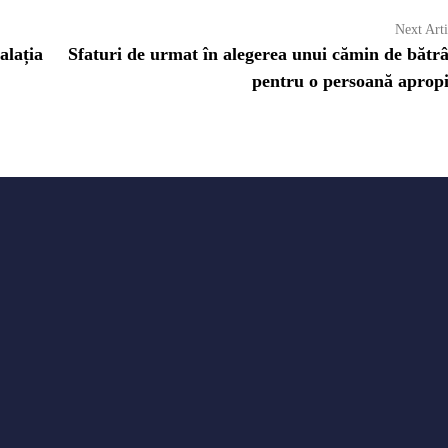
Next Arti
alația
Sfaturi de urmat în alegerea unui cămin de bătr
pentru o persoană apropi