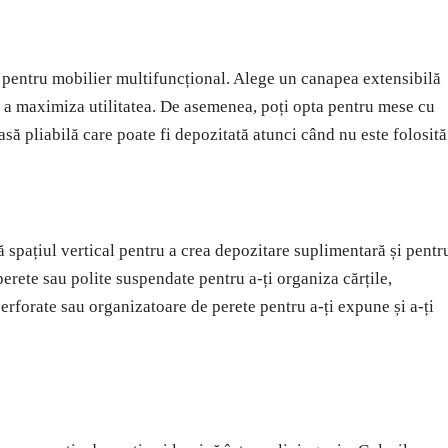
ă pentru mobilier multifuncțional. Alege un canapea extensibilă
u a maximiza utilitatea. De asemenea, poți opta pentru mese cu
să pliabilă care poate fi depozitată atunci când nu este folosită
 spațiul vertical pentru a crea depozitare suplimentară și pentr
perete sau polite suspendate pentru a-ți organiza cărțile,
 perforate sau organizatoare de perete pentru a-ți expune și a-ți