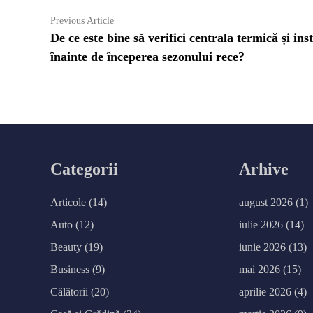
Navigare
Previous
Previous Article
article:
De ce este bine să verifici centrala termică și inst
în
înainte de începerea sezonului rece?
articole
Categorii
Arhive
Articole
(14)
august 2026
(1)
Auto
(12)
iulie 2026
(14)
Beauty
(19)
iunie 2026
(13)
Business
(9)
mai 2026
(15)
Călătorii
(20)
aprilie 2026
(4)