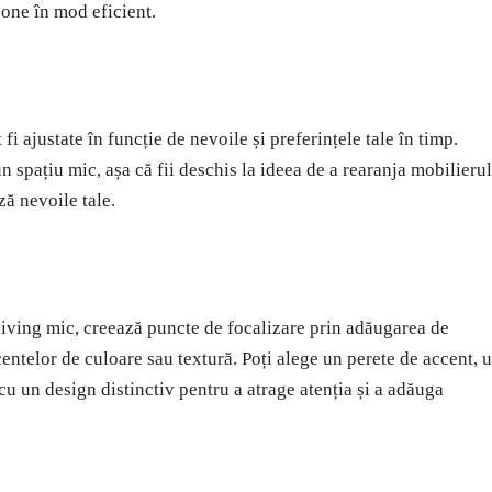
 zone în mod eficient.
fi ajustate în funcție de nevoile și preferințele tale în timp.
un spațiu mic, așa că fii deschis la ideea de a rearanja mobilierul
ă nevoile tale.
living mic, creează puncte de focalizare prin adăugarea de
entelor de culoare sau textură. Poți alege un perete de accent, 
u un design distinctiv pentru a atrage atenția și a adăuga