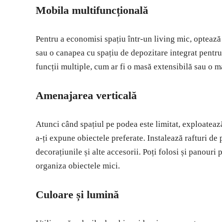
Mobila multifuncțională
Pentru a economisi spațiu într-un living mic, opteaz
sau o canapea cu spațiu de depozitare integrat pentr
funcții multiple, cum ar fi o masă extensibilă sau o ma
Amenajarea verticală
Atunci când spațiul pe podea este limitat, exploatează
a-ți expune obiectele preferate. Instalează rafturi de 
decorațiunile și alte accesorii. Poți folosi și panouri
organiza obiectele mici.
Culoare și lumină