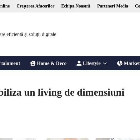
nline
Creșterea Afacerilor
Echipa Noastră
Parteneri Media
Co
 eficientă și soluții digitale
Show
rtainment
Home & Deco
Lifestyle
Market
sub
iliza un living de dimensiuni
menu