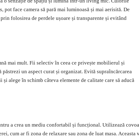
a o senzație de spațiu și lumină într-un living mic. Culorile
is, pot face camera să pară mai luminoasă și mai aerisită. De
prin folosirea de perdele ușoare și transparente și evitând
ă mai mult. Fii selectiv în ceea ce privește mobilierul și
ă păstrezi un aspect curat și organizat. Evită supraîncărcarea
ii și alege în schimb câteva elemente de calitate care să aducă
entru a crea un mediu confortabil și funcțional. Utilizează covo
erei, cum ar fi zona de relaxare sau zona de luat masa. Aceasta 