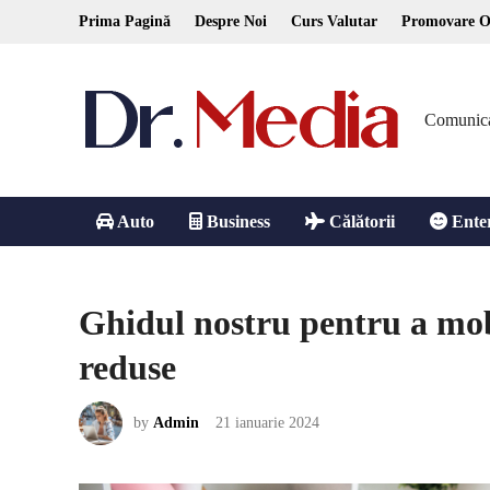
Skip
Prima Pagină
Despre Noi
Curs Valutar
Promovare O
to
content
Comunicare
Auto
Business
Călătorii
Ente
Ghidul nostru pentru a mob
reduse
by
Admin
21 ianuarie 2024