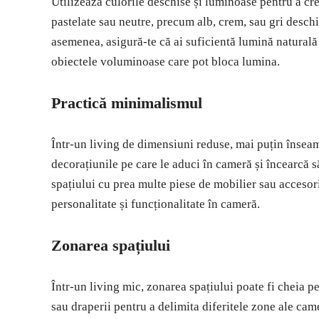
Utilizează culorile deschise și luminoase pentru a cre
pastelate sau neutre, precum alb, crem, sau gri desch
asemenea, asigură-te că ai suficientă lumină naturală 
obiectele voluminoase care pot bloca lumina.
Practică minimalismul
Într-un living de dimensiuni reduse, mai puțin înseamn
decorațiunile pe care le aduci în cameră și încearcă s
spațiului cu prea multe piese de mobilier sau accesor
personalitate și funcționalitate în cameră.
Zonarea spațiului
Într-un living mic, zonarea spațiului poate fi cheia p
sau draperii pentru a delimita diferitele zone ale cam