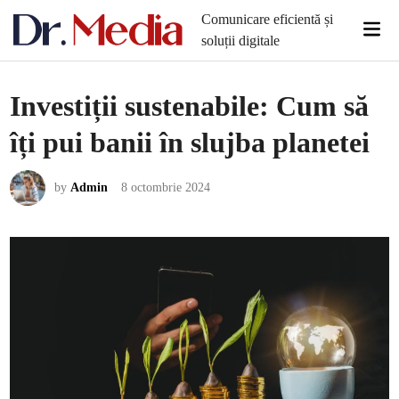
Skip
Comunicare eficientă și
Mai
to
soluții digitale
Men
content
Investiții sustenabile: Cum să
îți pui banii în slujba planetei
by
Admin
8 octombrie 2024