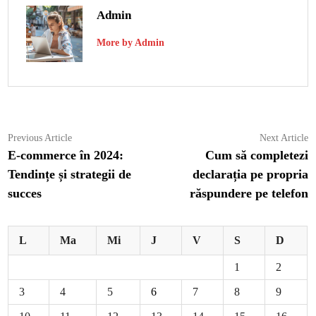
Admin
More by Admin
Navigare
Previous
N
Previous Article
Next Article
article:
ar
E-commerce în 2024:
Cum să completezi
în
Tendințe și strategii de
declarația pe propria
articole
succes
răspundere pe telefon
L
Ma
Mi
J
V
S
D
1
2
3
4
5
6
7
8
9