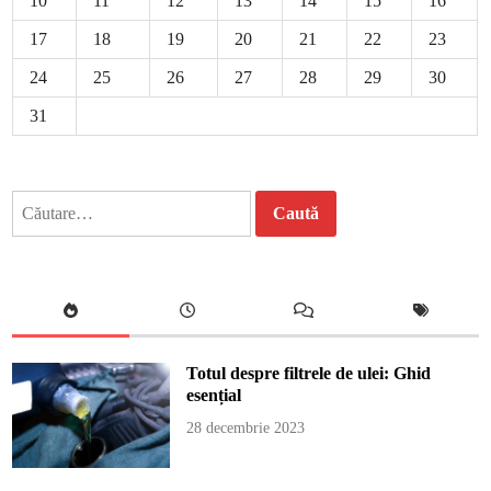
10
11
12
13
14
15
16
17
18
19
20
21
22
23
24
25
26
27
28
29
30
31
Caută
după:
Totul despre filtrele de ulei: Ghid
esențial
28 decembrie 2023