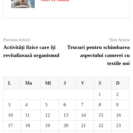
Navigare
Previous
N
Previous Article
Next Article
article:
ar
Activități fizice care îți
Trucuri pentru schimbarea
în
revitalizează organismul
aspectului camerei cu
articole
textile noi
L
Ma
Mi
J
V
S
D
1
2
3
4
5
6
7
8
9
10
11
12
13
14
15
16
17
18
19
20
21
22
23