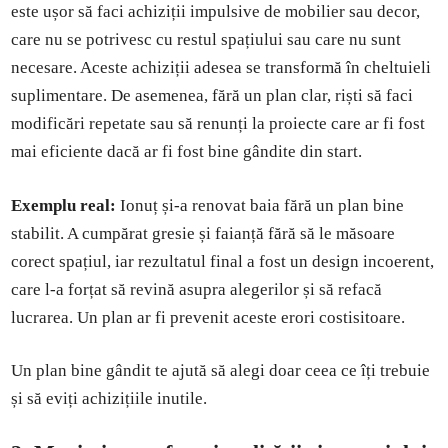
este ușor să faci achiziții impulsive de mobilier sau decor,
care nu se potrivesc cu restul spațiului sau care nu sunt
necesare. Aceste achiziții adesea se transformă în cheltuieli
suplimentare. De asemenea, fără un plan clar, riști să faci
modificări repetate sau să renunți la proiecte care ar fi fost
mai eficiente dacă ar fi fost bine gândite din start.
Exemplu real:
Ionuț și-a renovat baia fără un plan bine
stabilit. A cumpărat gresie și faianță fără să le măsoare
corect spațiul, iar rezultatul final a fost un design incoerent,
care l-a forțat să revină asupra alegerilor și să refacă
lucrarea. Un plan ar fi prevenit aceste erori costisitoare.
Un plan bine gândit te ajută să alegi doar ceea ce îți trebuie
și să eviți achizițiile inutile.