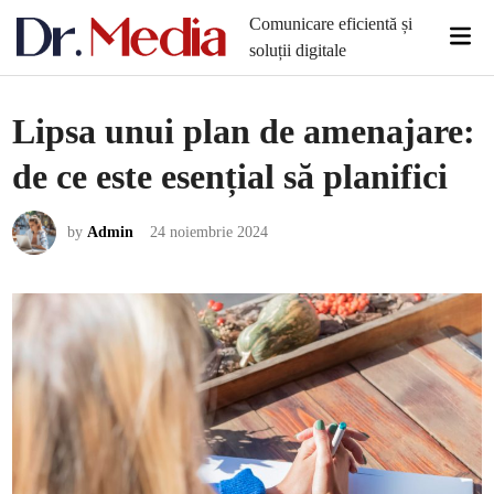
Skip
Comunicare eficientă și
Mai
to
soluții digitale
Men
content
Lipsa unui plan de amenajare:
de ce este esențial să planifici
by
Admin
24 noiembrie 2024