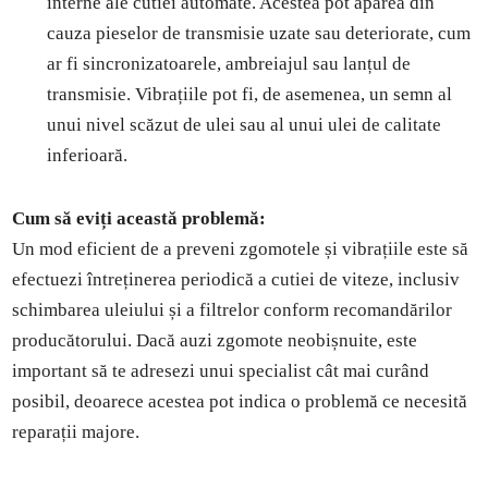
interne ale cutiei automate. Acestea pot apărea din
cauza pieselor de transmisie uzate sau deteriorate, cum
ar fi sincronizatoarele, ambreiajul sau lanțul de
transmisie. Vibrațiile pot fi, de asemenea, un semn al
unui nivel scăzut de ulei sau al unui ulei de calitate
inferioară.
Cum să eviți această problemă:
Un mod eficient de a preveni zgomotele și vibrațiile este să
efectuezi întreținerea periodică a cutiei de viteze, inclusiv
schimbarea uleiului și a filtrelor conform recomandărilor
producătorului. Dacă auzi zgomote neobișnuite, este
important să te adresezi unui specialist cât mai curând
posibil, deoarece acestea pot indica o problemă ce necesită
reparații majore.