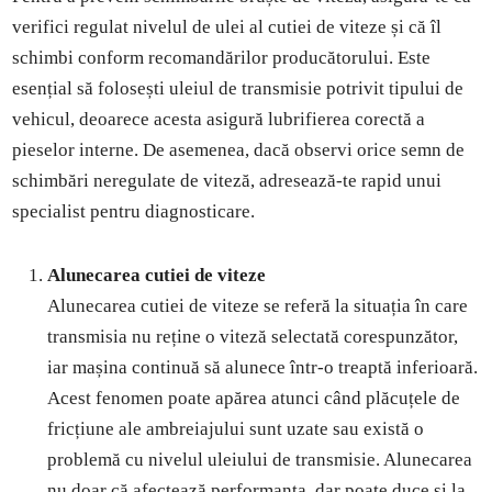
verifici regulat nivelul de ulei al cutiei de viteze și că îl
schimbi conform recomandărilor producătorului. Este
esențial să folosești uleiul de transmisie potrivit tipului de
vehicul, deoarece acesta asigură lubrifierea corectă a
pieselor interne. De asemenea, dacă observi orice semn de
schimbări neregulate de viteză, adresează-te rapid unui
specialist pentru diagnosticare.
Alunecarea cutiei de viteze
Alunecarea cutiei de viteze se referă la situația în care
transmisia nu reține o viteză selectată corespunzător,
iar mașina continuă să alunece într-o treaptă inferioară.
Acest fenomen poate apărea atunci când plăcuțele de
fricțiune ale ambreiajului sunt uzate sau există o
problemă cu nivelul uleiului de transmisie. Alunecarea
nu doar că afectează performanța, dar poate duce și la