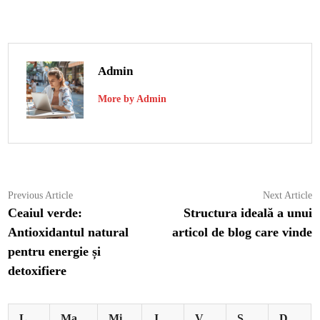
Admin
More by Admin
Navigare
Previous
N
Previous Article
Next Article
article:
ar
Ceaiul verde:
Structura ideală a unui
în
Antioxidantul natural
articol de blog care vinde
articole
pentru energie și
detoxifiere
L
Ma
Mi
J
V
S
D