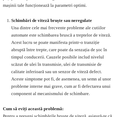
mașinii tale funcționează la parametri optimi.
Schimbări de viteză bruște sau neregulate
Una dintre cele mai frecvente probleme ale cutiilor
automate este schimbarea bruscă a treptelor de viteză.
Acest lucru se poate manifesta printr-o tranziție
abruptă între trepte, care poate da senzația de șoc în
timpul conducerii. Cauzele posibile includ nivelul
scăzut de ulei în transmisie, ulei de transmisie de
calitate inferioară sau un senzor de viteză defect.
Aceste simptome pot fi, de asemenea, un semn al unor
probleme interne mai grave, cum ar fi defectarea unui
component al mecanismului de schimbare.
Cum să eviți această problemă:
Pentru a preveni schimbările bruște de viteză, asigură-te că