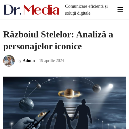
Skip
Comunicare eficientă și
Mai
to
soluții digitale
Men
content
Războiul Stelelor: Analiză a
personajelor iconice
by
Admin
19 aprilie 2024