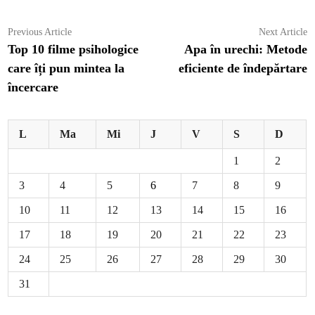
Navigare
Previous
N
Previous Article
Next Article
article:
ar
Top 10 filme psihologice
Apa în urechi: Metode
în
care îți pun mintea la
eficiente de îndepărtare
articole
încercare
L
Ma
Mi
J
V
S
D
1
2
3
4
5
6
7
8
9
10
11
12
13
14
15
16
17
18
19
20
21
22
23
24
25
26
27
28
29
30
31