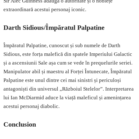
Sir Alec Guinness adaugă o autoritate și o noblețe
extraordinară acestui personaj iconic.
Darth Sidious/Împăratul Palpatine
Împăratul Palpatine, cunoscut și sub numele de Darth
Sidious, este forța malefică din spatele Imperiului Galactic
și a ascensiunii Sale așa cum se vede în prequelurile seriei.
Manipulator abil și maestru al Forței Întunecate, Împăratul
Palpatine este unul dintre cei mai sinistri și periculoși
antagoniști din universul „Războiul Stelelor”. Interpretarea
lui Ian McDiarmid aduce la viață maleficul și amenințarea
acestui personaj diabolic.
Conclusion