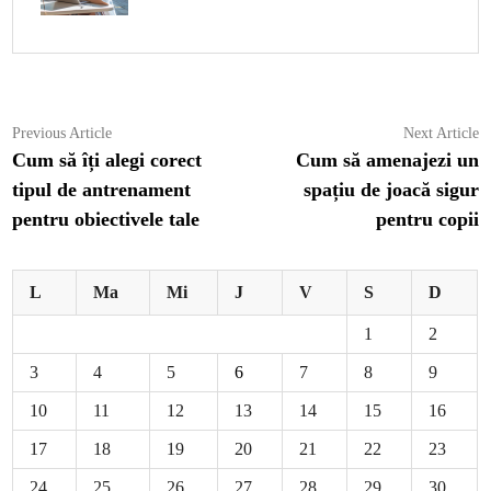
Navigare
Previous
N
Previous Article
Next Article
article:
ar
Cum să îți alegi corect
Cum să amenajezi un
în
tipul de antrenament
spațiu de joacă sigur
articole
pentru obiectivele tale
pentru copii
L
Ma
Mi
J
V
S
D
1
2
3
4
5
6
7
8
9
10
11
12
13
14
15
16
17
18
19
20
21
22
23
24
25
26
27
28
29
30