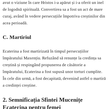
avut o viziune în care Hristos i-a apărut și i-a oferit un inel
de logodnă spirituală. Convertirea sa a fost un act de mare
curaj, având în vedere persecuțiile împotriva creștinilor din
acea perioadă.
C. Martiriul
Ecaterina a fost martirizată în timpul persecuțiilor
împăratului Maxențiu. Refuzând să renunțe la credința sa
creștină și respingând propunerea de căsătorie a
împăratului, Ecaterina a fost supusă unor torturi cumplite.
În cele din urmă, a fost decapitată, devenind astfel o martiră
a credinței creștine.
2. Semnificația Sfintei Mucenițe
Ecaterina pentru femei