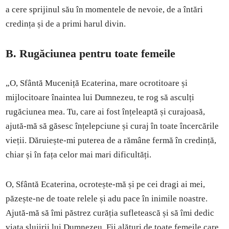
a cere sprijinul său în momentele de nevoie, de a întări
credința și de a primi harul divin.
B. Rugăciunea pentru toate femeile
„O, Sfântă Muceniță Ecaterina, mare ocrotitoare și
mijlocitoare înaintea lui Dumnezeu, te rog să asculți
rugăciunea mea. Tu, care ai fost înțeleaptă și curajoasă,
ajută-mă să găsesc înțelepciune și curaj în toate încercările
vieții. Dăruiește-mi puterea de a rămâne fermă în credință,
chiar și în fața celor mai mari dificultăți.
O, Sfântă Ecaterina, ocrotește-mă și pe cei dragi ai mei,
păzește-ne de toate relele și adu pace în inimile noastre.
Ajută-mă să îmi păstrez curăția sufletească și să îmi dedic
viața slujirii lui Dumnezeu. Fii alături de toate femeile care