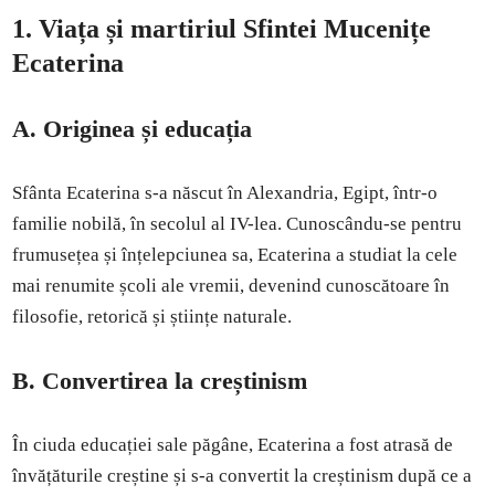
1. Viața și martiriul Sfintei Mucenițe
Ecaterina
A. Originea și educația
Sfânta Ecaterina s-a născut în Alexandria, Egipt, într-o
familie nobilă, în secolul al IV-lea. Cunoscându-se pentru
frumusețea și înțelepciunea sa, Ecaterina a studiat la cele
mai renumite școli ale vremii, devenind cunoscătoare în
filosofie, retorică și științe naturale.
B. Convertirea la creștinism
În ciuda educației sale păgâne, Ecaterina a fost atrasă de
învățăturile creștine și s-a convertit la creștinism după ce a