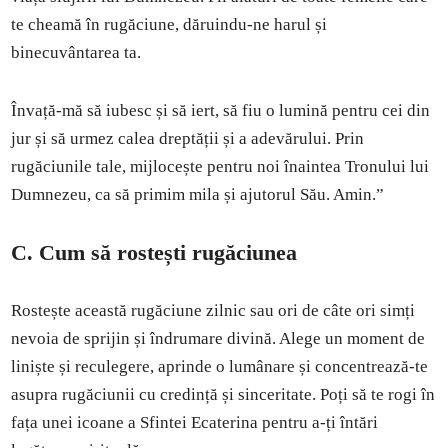
te cheamă în rugăciune, dăruindu-ne harul și
binecuvântarea ta.
Învață-mă să iubesc și să iert, să fiu o lumină pentru cei din
jur și să urmez calea dreptății și a adevărului. Prin
rugăciunile tale, mijlocește pentru noi înaintea Tronului lui
Dumnezeu, ca să primim mila și ajutorul Său. Amin.”
C. Cum să rostești rugăciunea
Rostește această rugăciune zilnic sau ori de câte ori simți
nevoia de sprijin și îndrumare divină. Alege un moment de
liniște și reculegere, aprinde o lumânare și concentrează-te
asupra rugăciunii cu credință și sinceritate. Poți să te rogi în
fața unei icoane a Sfintei Ecaterina pentru a-ți întări