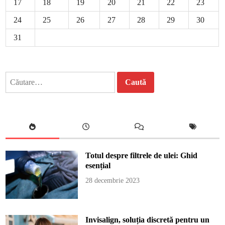
17
18
19
20
21
22
23
24
25
26
27
28
29
30
31
Caută
după:
Totul despre filtrele de ulei: Ghid
esențial
28 decembrie 2023
Invisalign, soluția discretă pentru un