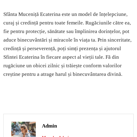
Sfânta Muceniță Ecaterina este un model de înțelepciune,
curaj și credință pentru toate femeile. Rugăciunile către ea,
fie pentru protecție, sănătate sau împlinirea dorințelor, pot
aduce binecuvântări și miracole în viața ta. Prin sinceritate,
credință și perseverență, poți simți prezența și ajutorul
Sfintei Ecaterina în fiecare aspect al vieții tale. Fă din
rugăciune un obicei zilnic și trăiește conform valorilor
creștine pentru a atrage harul și binecuvântarea divină.
Admin