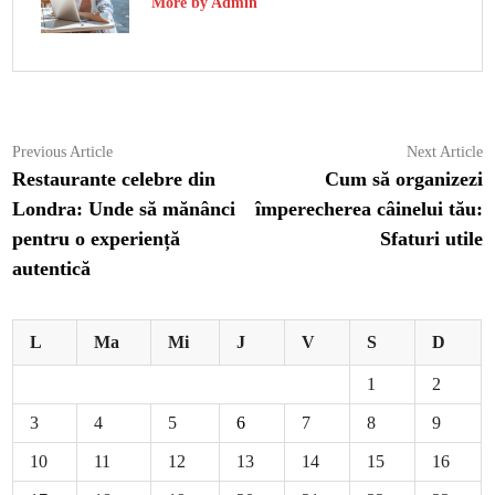
More by Admin
Navigare
Previous
N
Previous Article
Next Article
article:
ar
Restaurante celebre din
Cum să organizezi
în
Londra: Unde să mănânci
împerecherea câinelui tău:
articole
pentru o experiență
Sfaturi utile
autentică
L
Ma
Mi
J
V
S
D
1
2
3
4
5
6
7
8
9
10
11
12
13
14
15
16