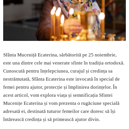
Sfânta Muceniță Ecaterina, sărbătorită pe 25 noiembrie,
este una dintre cele mai venerate sfinte în tradiția ortodoxă.
Cunoscută pentru înțelepciunea, curajul și credința sa
nestrămutată, Sfânta Ecaterina este invocată în special de
femei pentru ajutor, protecție și împlinirea dorințelor. În
acest articol, vom explora viața și semnificația Sfintei
Mucenițe Ecaterina și vom prezenta o rugăciune specială
adresată ei, destinată tuturor femeilor care doresc să își
întărească credința și să primească ajutor divin.