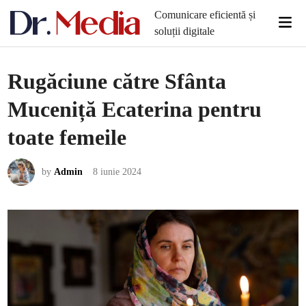
Skip
Comunicare eficientă și
Mai
to
soluții digitale
Men
content
Rugăciune către Sfânta
Muceniță Ecaterina pentru
toate femeile
by
Admin
8 iunie 2024