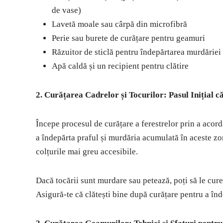
de vase)
Lavetă moale sau cârpă din microfibră
Perie sau burete de curățare pentru geamuri
Răzuitor de sticlă pentru îndepărtarea murdăriei 
Apă caldă și un recipient pentru clătire
2. Curățarea Cadrelor și Tocurilor: Pasul Inițial 
Începe procesul de curățare a ferestrelor prin a acorda
a îndepărta praful și murdăria acumulată în aceste zone
colțurile mai greu accesibile.
Dacă tocării sunt murdare sau petează, poți să le cure
Asigură-te că clătești bine după curățare pentru a în