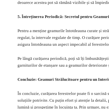
deoarece acestea pot să rămână vizibile și să împiedic
5. Întreținerea Periodică: Secretul pentru Geamur
Pentru a menține geamurile întotdeauna curate și stră
regulat, la intervale regulate de timp. O curățare pe
asigura întotdeauna un aspect impecabil al ferestrelor
Pe lângă curățarea periodică, poți să îți îmbunătățești 
garniturilor de etanșare sau a geamurilor deteriorate ș
Concluzie: Geamuri Strălucitoare pentru un Inter
În concluzie, curățarea ferestrelor poate fi o sarcină s
soluțiile potrivite. Cu puțin efort și atenție la detali
lumină și prospețime în locuința ta. Prin urmare, nu ezi