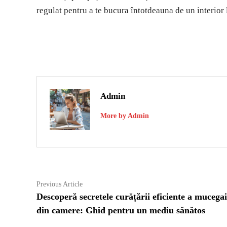
regulat pentru a te bucura întotdeauna de un interior 
Admin
More by Admin
Navigare
Previous
Previous Article
article:
Descoperă secretele curățării eficiente a mucegai
în
din camere: Ghid pentru un mediu sănătos
articole