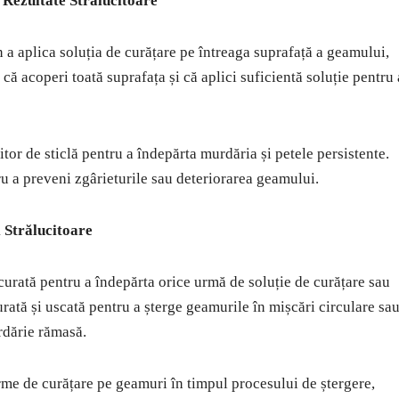
 Rezultate Strălucitoare
 a aplica soluția de curățare pe întreaga suprafață a geamului,
că acoperi toată suprafața și că aplici suficientă soluție pentru 
tor de sticlă pentru a îndepărta murdăria și petele persistente.
ru a preveni zgârieturile sau deteriorarea geamului.
i Strălucitoare
curată pentru a îndepărta orice urmă de soluție de curățare sau
rată și uscată pentru a șterge geamurile în mișcări circulare sa
rdărie rămasă.
urme de curățare pe geamuri în timpul procesului de ștergere,