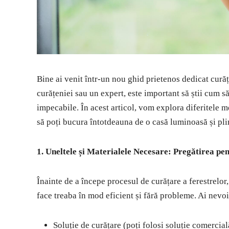
Bine ai venit într-un nou ghid prietenos dedicat curăț
curățeniei sau un expert, este important să știi cum să
impecabile. În acest articol, vom explora diferitele me
să poți bucura întotdeauna de o casă luminoasă și pli
1. Uneltele și Materialele Necesare: Pregătirea p
Înainte de a începe procesul de curățare a ferestrelor,
face treaba în mod eficient și fără probleme. Ai nevoi
Soluție de curățare (poți folosi soluție comercial