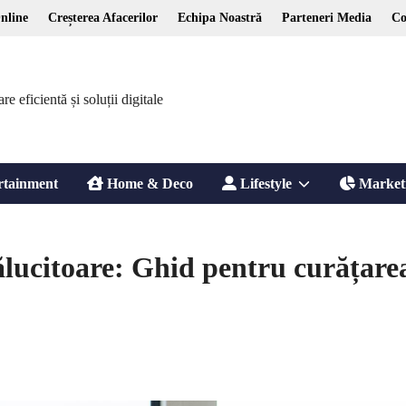
nline
Creșterea Afacerilor
Echipa Noastră
Parteneri Media
Co
 eficientă și soluții digitale
Show
rtainment
Home & Deco
Lifestyle
Market
sub
ălucitoare: Ghid pentru curățare
menu