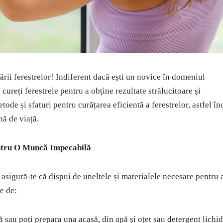
ării ferestrelor! Indiferent dacă ești un novice în domeniul
 cureți ferestrele pentru a obține rezultate strălucitoare și
tode și sfaturi pentru curățarea eficientă a ferestrelor, astfel în
nă de viață.
entru O Muncă Impecabilă
 asigură-te că dispui de uneltele și materialele necesare pentru 
e de:
ă sau poți prepara una acasă, din apă și oțet sau detergent lichid