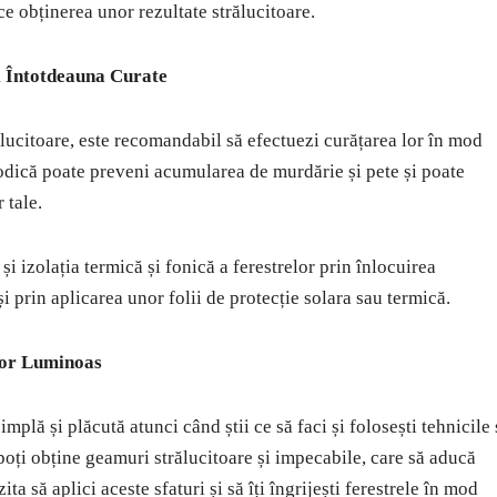
e obținerea unor rezultate strălucitoare.
i Întotdeauna Curate
lucitoare, este recomandabil să efectuezi curățarea lor în mod
riodică poate preveni acumularea de murdărie și pete și poate
 tale.
și izolația termică și fonică a ferestrelor prin înlocuirea
i prin aplicarea unor folii de protecție solara sau termică.
ior Luminoas
implă și plăcută atunci când știi ce să faci și folosești tehnicile 
i, poți obține geamuri strălucitoare și impecabile, care să aducă
ta să aplici aceste sfaturi și să îți îngrijești ferestrele în mod