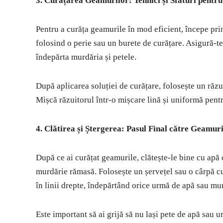
3. Curățarea Geamurilor: Tehnici și Sfaturi pentru
Pentru a curăța geamurile în mod eficient, începe prin
folosind o perie sau un burete de curățare. Asigură-te 
îndepărta murdăria și petele.
După aplicarea soluției de curățare, folosește un răzui
Mișcă răzuitorul într-o mișcare lină și uniformă pent
4. Clătirea și Ștergerea: Pasul Final către Geamur
După ce ai curățat geamurile, clătește-le bine cu apă 
murdărie rămasă. Folosește un șervețel sau o cârpă cu
în linii drepte, îndepărtând orice urmă de apă sau mu
Este important să ai grijă să nu lași pete de apă sau 