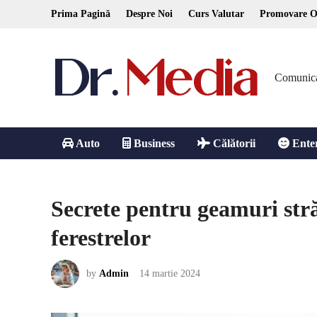
Skip
Prima Pagină
Despre Noi
Curs Valutar
Promovare O
to
content
Comunicare
Auto
Business
Călătorii
Ente
Secrete pentru geamuri str
ferestrelor
by
Admin
14 martie 2024