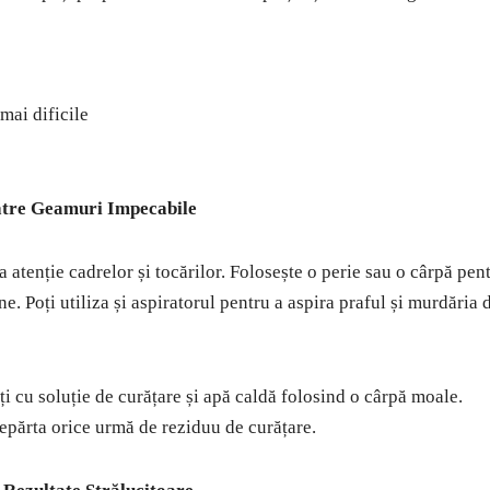
mai dificile
către Geamuri Impecabile
 atenție cadrelor și tocărilor. Folosește o perie sau o cârpă pen
. Poți utiliza și aspiratorul pentru a aspira praful și murdăria 
ți cu soluție de curățare și apă caldă folosind o cârpă moale.
depărta orice urmă de reziduu de curățare.