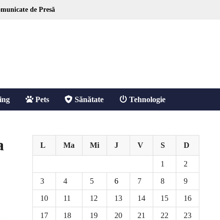
municate de Presă
ing
Pets
Sănătate
Tehnologie
a
L
Ma
Mi
J
V
S
D
1
2
3
4
5
6
7
8
9
10
11
12
13
14
15
16
17
18
19
20
21
22
23