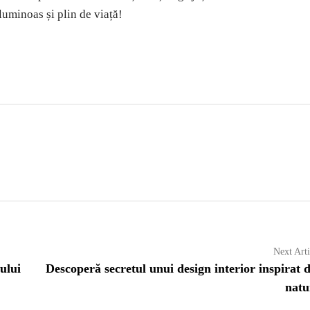
luminoas și plin de viață!
Next Arti
ului
Descoperă secretul unui design interior inspirat 
natu