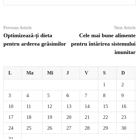
Navigare
Previous
N
Previous Article
Next Article
article:
ar
Optimizează-ți dieta
Cele mai bune alimente
în
pentru arderea grăsimilor
pentru întărirea sistemului
articole
imunitar
L
Ma
Mi
J
V
S
D
1
2
3
4
5
6
7
8
9
10
11
12
13
14
15
16
17
18
19
20
21
22
23
24
25
26
27
28
29
30
31