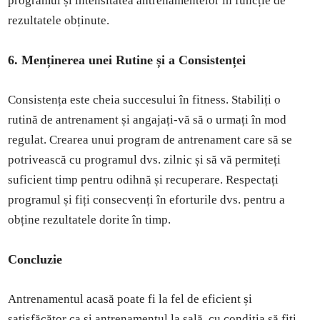
programul și intensitatea antrenamentelor în funcție de
rezultatele obținute.
6. Menținerea unei Rutine și a Consistenței
Consistența este cheia succesului în fitness. Stabiliți o
rutină de antrenament și angajați-vă să o urmați în mod
regulat. Crearea unui program de antrenament care să se
potrivească cu programul dvs. zilnic și să vă permiteți
suficient timp pentru odihnă și recuperare. Respectați
programul și fiți consecvenți în eforturile dvs. pentru a
obține rezultatele dorite în timp.
Concluzie
Antrenamentul acasă poate fi la fel de eficient și
satisfăcător ca și antrenamentul la sală, cu condiția să fiți