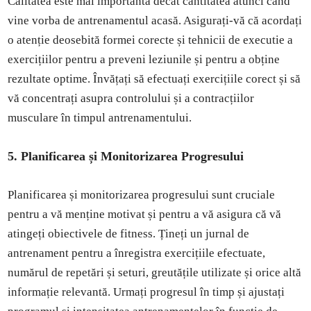
Calitatea este mai importantă decât cantitatea atunci când
vine vorba de antrenamentul acasă. Asigurați-vă că acordați
o atenție deosebită formei corecte și tehnicii de executie a
exercițiilor pentru a preveni leziunile și pentru a obține
rezultate optime. Învățați să efectuați exercițiile corect și să
vă concentrați asupra controlului și a contracțiilor
musculare în timpul antrenamentului.
5. Planificarea și Monitorizarea Progresului
Planificarea și monitorizarea progresului sunt cruciale
pentru a vă menține motivat și pentru a vă asigura că vă
atingeți obiectivele de fitness. Țineți un jurnal de
antrenament pentru a înregistra exercițiile efectuate,
numărul de repetări și seturi, greutățile utilizate și orice altă
informație relevantă. Urmați progresul în timp și ajustați