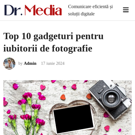
Skip
Comunicare eficientă și
Mai
to
soluții digitale
Men
content
Top 10 gadgeturi pentru
iubitorii de fotografie
by
Admin
17 iunie 2024