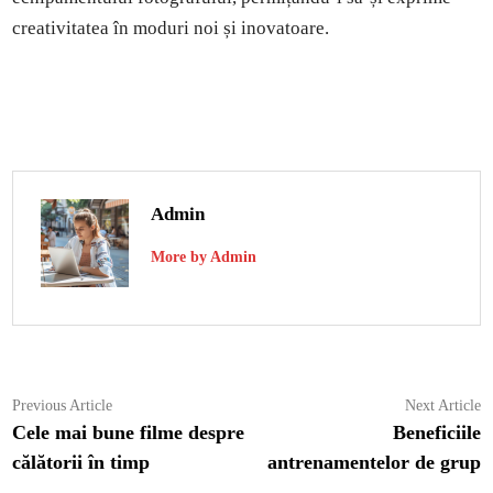
creativitatea în moduri noi și inovatoare.
Admin
More by Admin
Navigare
Previous
N
Previous Article
Next Article
article:
ar
Cele mai bune filme despre
Beneficiile
în
călătorii în timp
antrenamentelor de grup
articole