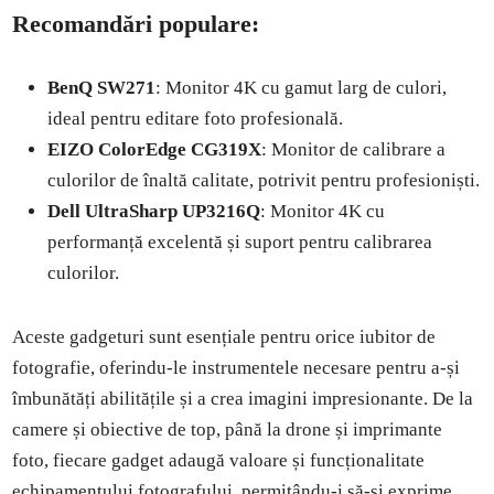
Recomandări populare:
BenQ SW271
: Monitor 4K cu gamut larg de culori,
ideal pentru editare foto profesională.
EIZO ColorEdge CG319X
: Monitor de calibrare a
culorilor de înaltă calitate, potrivit pentru profesioniști.
Dell UltraSharp UP3216Q
: Monitor 4K cu
performanță excelentă și suport pentru calibrarea
culorilor.
Aceste gadgeturi sunt esențiale pentru orice iubitor de
fotografie, oferindu-le instrumentele necesare pentru a-și
îmbunătăți abilitățile și a crea imagini impresionante. De la
camere și obiective de top, până la drone și imprimante
foto, fiecare gadget adaugă valoare și funcționalitate
echipamentului fotografului, permițându-i să-și exprime