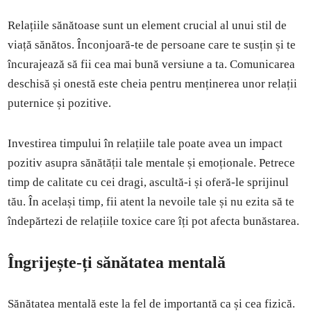
Relațiile sănătoase sunt un element crucial al unui stil de
viață sănătos. Înconjoară-te de persoane care te susțin și te
încurajează să fii cea mai bună versiune a ta. Comunicarea
deschisă și onestă este cheia pentru menținerea unor relații
puternice și pozitive.
Investirea timpului în relațiile tale poate avea un impact
pozitiv asupra sănătății tale mentale și emoționale. Petrece
timp de calitate cu cei dragi, ascultă-i și oferă-le sprijinul
tău. În același timp, fii atent la nevoile tale și nu ezita să te
îndepărtezi de relațiile toxice care îți pot afecta bunăstarea.
Îngrijește-ți sănătatea mentală
Sănătatea mentală este la fel de importantă ca și cea fizică.