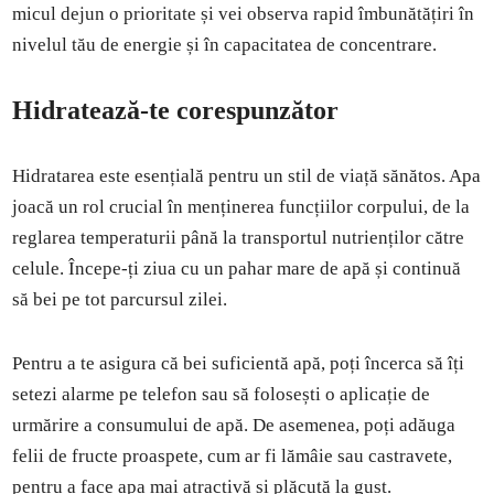
micul dejun o prioritate și vei observa rapid îmbunătățiri în
nivelul tău de energie și în capacitatea de concentrare.
Hidratează-te corespunzător
Hidratarea este esențială pentru un stil de viață sănătos. Apa
joacă un rol crucial în menținerea funcțiilor corpului, de la
reglarea temperaturii până la transportul nutrienților către
celule. Începe-ți ziua cu un pahar mare de apă și continuă
să bei pe tot parcursul zilei.
Pentru a te asigura că bei suficientă apă, poți încerca să îți
setezi alarme pe telefon sau să folosești o aplicație de
urmărire a consumului de apă. De asemenea, poți adăuga
felii de fructe proaspete, cum ar fi lămâie sau castravete,
pentru a face apa mai atractivă și plăcută la gust.