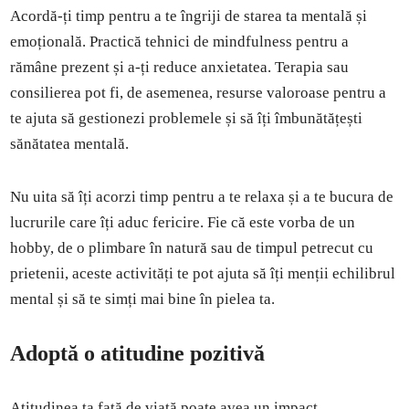
Acordă-ți timp pentru a te îngriji de starea ta mentală și
emoțională. Practică tehnici de mindfulness pentru a
rămâne prezent și a-ți reduce anxietatea. Terapia sau
consilierea pot fi, de asemenea, resurse valoroase pentru a
te ajuta să gestionezi problemele și să îți îmbunătățești
sănătatea mentală.
Nu uita să îți acorzi timp pentru a te relaxa și a te bucura de
lucrurile care îți aduc fericire. Fie că este vorba de un
hobby, de o plimbare în natură sau de timpul petrecut cu
prietenii, aceste activități te pot ajuta să îți menții echilibrul
mental și să te simți mai bine în pielea ta.
Adoptă o atitudine pozitivă
Atitudinea ta față de viață poate avea un impact