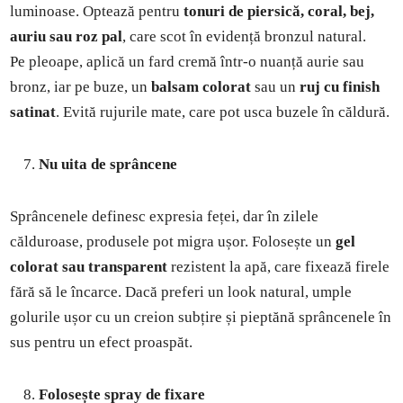
luminoase. Optează pentru
tonuri de piersică, coral, bej,
auriu sau roz pal
, care scot în evidență bronzul natural.
Pe pleoape, aplică un fard cremă într-o nuanță aurie sau
bronz, iar pe buze, un
balsam colorat
sau un
ruj cu finish
satinat
. Evită rujurile mate, care pot usca buzele în căldură.
Nu uita de sprâncene
Sprâncenele definesc expresia feței, dar în zilele
călduroase, produsele pot migra ușor. Folosește un
gel
colorat sau transparent
rezistent la apă, care fixează firele
fără să le încarce. Dacă preferi un look natural, umple
golurile ușor cu un creion subțire și pieptănă sprâncenele în
sus pentru un efect proaspăt.
Folosește spray de fixare