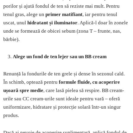
porilor și ajută fondul de ten să reziste mai mult. Pentru
tenul gras, alege un
primer matifiant
, iar pentru tenul
uscat, unul
hidratant și iluminator
. Aplică-l doar în zonele
unde se formează de obicei sebum (zona T – frunte, nas,
bărbie).
Alege un fond de ten lejer sau un BB cream
Renunță la fondurile de ten grele și dense în sezonul cald.
În schimb, optează pentru
formule fluide, cu acoperire
ușoară spre medie
, care lasă pielea să respire. BB cream-
urile sau CC cream-urile sunt ideale pentru vară – oferă
uniformizare, hidratare și protecție solară într-un singur
produs.
Dacă ai nevoie de acoperire suplimentară, aplică fondul de