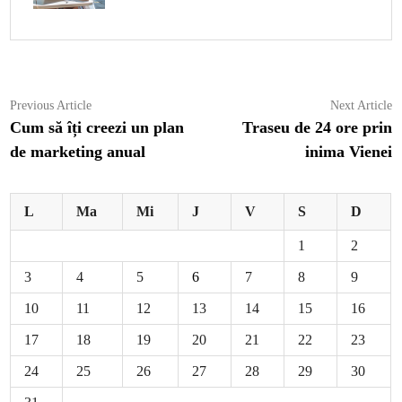
Navigare
Previous
N
Previous Article
Next Article
article:
ar
Cum să îți creezi un plan
Traseu de 24 ore prin
în
de marketing anual
inima Vienei
articole
L
Ma
Mi
J
V
S
D
1
2
3
4
5
6
7
8
9
10
11
12
13
14
15
16
17
18
19
20
21
22
23
24
25
26
27
28
29
30