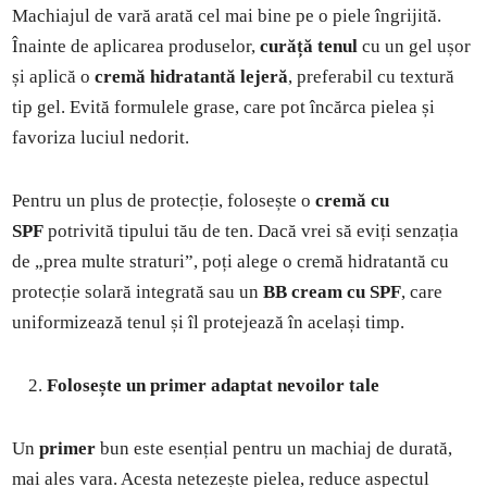
Machiajul de vară arată cel mai bine pe o piele îngrijită.
Înainte de aplicarea produselor,
curăță tenul
cu un gel ușor
și aplică o
cremă hidratantă lejeră
, preferabil cu textură
tip gel. Evită formulele grase, care pot încărca pielea și
favoriza luciul nedorit.
Pentru un plus de protecție, folosește o
cremă cu
SPF
potrivită tipului tău de ten. Dacă vrei să eviți senzația
de „prea multe straturi”, poți alege o cremă hidratantă cu
protecție solară integrată sau un
BB cream cu SPF
, care
uniformizează tenul și îl protejează în același timp.
Folosește un primer adaptat nevoilor tale
Un
primer
bun este esențial pentru un machiaj de durată,
mai ales vara. Acesta netezește pielea, reduce aspectul