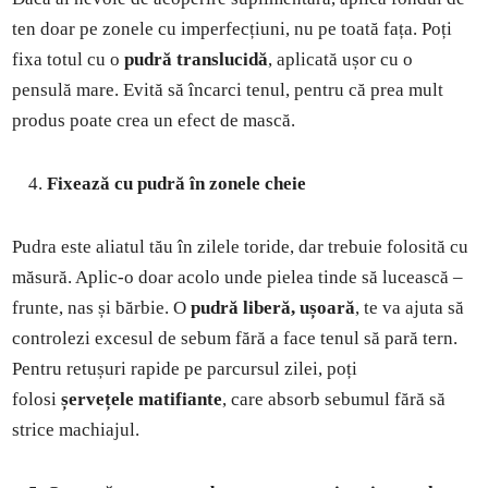
ten doar pe zonele cu imperfecțiuni, nu pe toată fața. Poți
fixa totul cu o
pudră translucidă
, aplicată ușor cu o
pensulă mare. Evită să încarci tenul, pentru că prea mult
produs poate crea un efect de mască.
Fixează cu pudră în zonele cheie
Pudra este aliatul tău în zilele toride, dar trebuie folosită cu
măsură. Aplic-o doar acolo unde pielea tinde să lucească –
frunte, nas și bărbie. O
pudră liberă, ușoară
, te va ajuta să
controlezi excesul de sebum fără a face tenul să pară tern.
Pentru retușuri rapide pe parcursul zilei, poți
folosi
șervețele matifiante
, care absorb sebumul fără să
strice machiajul.