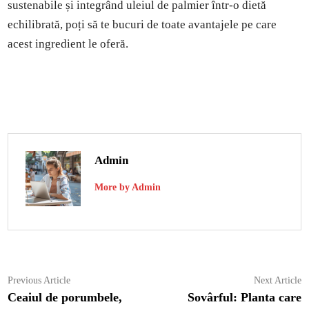
sustenabile și integrând uleiul de palmier într-o dietă
echilibrată, poți să te bucuri de toate avantajele pe care
acest ingredient le oferă.
Admin
More by Admin
Navigare
Previous
N
Previous Article
Next Article
article:
ar
Ceaiul de porumbele,
Sovârful: Planta care
în