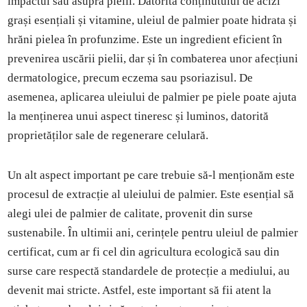
impactul său asupra pielii. Datorită conținutului de acizi
grași esențiali și vitamine, uleiul de palmier poate hidrata și
hrăni pielea în profunzime. Este un ingredient eficient în
prevenirea uscării pielii, dar și în combaterea unor afecțiuni
dermatologice, precum eczema sau psoriazisul. De
asemenea, aplicarea uleiului de palmier pe piele poate ajuta
la menținerea unui aspect tineresc și luminos, datorită
proprietăților sale de regenerare celulară.
Un alt aspect important pe care trebuie să-l menționăm este
procesul de extracție al uleiului de palmier. Este esențial să
alegi ulei de palmier de calitate, provenit din surse
sustenabile. În ultimii ani, cerințele pentru uleiul de palmier
certificat, cum ar fi cel din agricultura ecologică sau din
surse care respectă standardele de protecție a mediului, au
devenit mai stricte. Astfel, este important să fii atent la