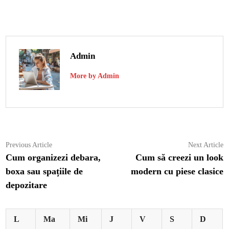
Admin
More by Admin
Navigare
Previous
N
Previous Article
Next Article
article:
ar
Cum organizezi debara,
Cum să creezi un look
în
boxa sau spațiile de
modern cu piese clasice
articole
depozitare
L
Ma
Mi
J
V
S
D