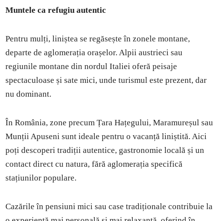
Muntele ca refugiu autentic
Pentru mulți, liniștea se regăsește în zonele montane,
departe de aglomerația orașelor. Alpii austrieci sau
regiunile montane din nordul Italiei oferă peisaje
spectaculoase și sate mici, unde turismul este prezent, dar
nu dominant.
În România, zone precum Țara Hațegului, Maramureșul sau
Munții Apuseni sunt ideale pentru o vacanță liniștită. Aici
poți descoperi tradiții autentice, gastronomie locală și un
contact direct cu natura, fără aglomerația specifică
stațiunilor populare.
Cazările în pensiuni mici sau case tradiționale contribuie la
o experiență mai personală și mai relaxantă, oferind în