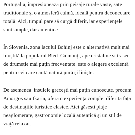
Portugalia, impresionează prin peisaje rurale vaste, sate
tradiționale și o atmosferă calmă, ideală pentru deconectare
totală. Aici, timpul pare să curgă diferit, iar experiențele
sunt simple, dar autentice.
În Slovenia, zona lacului Bohinj este o alternativă mult mai
liniștită la popularul Bled. Cu munți, ape cristaline și trasee
de drumeție mai puțin frecventate, este o alegere excelentă
pentru cei care caută natură pură și liniște.
De asemenea, insulele grecești mai puțin cunoscute, precum
Amorgos sau Ikaria, oferă o experiență complet diferită față
de destinațiile turistice clasice. Aici găsești plaje
neaglomerate, gastronomie locală autentică și un stil de
viață relaxat.