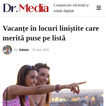
Skip
Comunicare eficientă și
Mai
to
soluții digitale
Men
content
Vacanțe în locuri liniștite care
merită puse pe listă
by
Admin
25 mai 2026