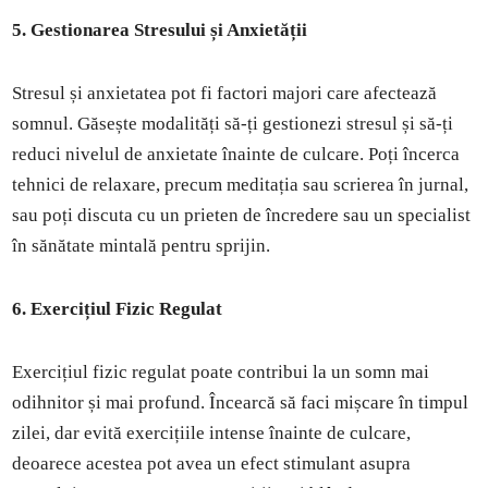
5. Gestionarea Stresului și Anxietății
Stresul și anxietatea pot fi factori majori care afectează
somnul. Găsește modalități să-ți gestionezi stresul și să-ți
reduci nivelul de anxietate înainte de culcare. Poți încerca
tehnici de relaxare, precum meditația sau scrierea în jurnal,
sau poți discuta cu un prieten de încredere sau un specialist
în sănătate mintală pentru sprijin.
6. Exercițiul Fizic Regulat
Exercițiul fizic regulat poate contribui la un somn mai
odihnitor și mai profund. Încearcă să faci mișcare în timpul
zilei, dar evită exercițiile intense înainte de culcare,
deoarece acestea pot avea un efect stimulant asupra