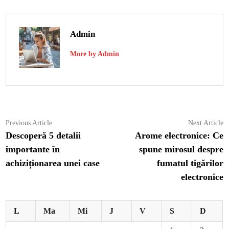
Admin
More by Admin
Navigare
Previous
N
Previous Article
Next Article
article:
ar
Descoperă 5 detalii
Arome electronice: Ce
în
importante în
spune mirosul despre
articole
achiziționarea unei case
fumatul tigărilor
electronice
L
Ma
Mi
J
V
S
D