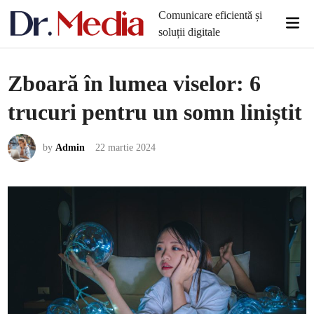
Skip
Comunicare eficientă și
Mai
to
soluții digitale
Men
content
Zboară în lumea viselor: 6
trucuri pentru un somn liniștit
by
Admin
22 martie 2024