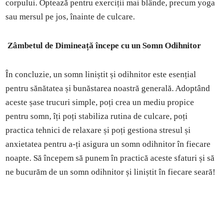
corpului. Optează pentru exerciții mai blânde, precum yoga
sau mersul pe jos, înainte de culcare.
Zâmbetul de Dimineață începe cu un Somn Odihnitor
În concluzie, un somn liniștit și odihnitor este esențial
pentru sănătatea și bunăstarea noastră generală. Adoptând
aceste șase trucuri simple, poți crea un mediu propice
pentru somn, îți poți stabiliza rutina de culcare, poți
practica tehnici de relaxare și poți gestiona stresul și
anxietatea pentru a-ți asigura un somn odihnitor în fiecare
noapte. Să începem să punem în practică aceste sfaturi și să
ne bucurăm de un somn odihnitor și liniștit în fiecare seară!