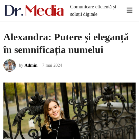
Skip
Comunicare eficientă și
Mai
to
soluții digitale
Men
content
Alexandra: Putere și eleganță
în semnificația numelui
by
Admin
7 mai 2024