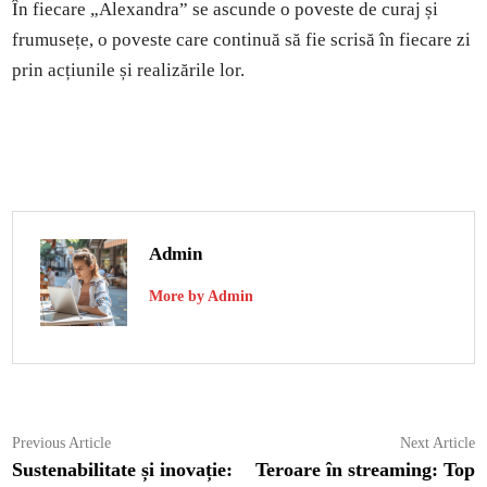
În fiecare „Alexandra” se ascunde o poveste de curaj și
frumusețe, o poveste care continuă să fie scrisă în fiecare zi
prin acțiunile și realizările lor.
Admin
More by Admin
Navigare
Previous
N
Previous Article
Next Article
article:
ar
Sustenabilitate și inovație:
Teroare în streaming: Top
în