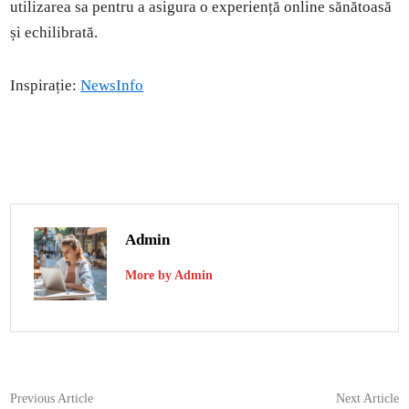
utilizarea sa pentru a asigura o experiență online sănătoasă
și echilibrată.
Inspirație:
NewsInfo
Admin
More by Admin
Navigare
Previous
N
Previous Article
Next Article