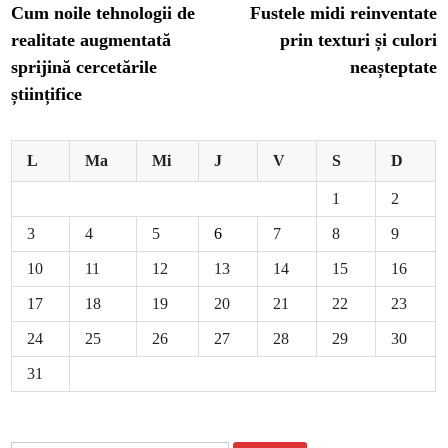
article:
ar
Cum noile tehnologii de
Fustele midi reinventate
în
realitate augmentată
prin texturi și culori
articole
sprijină cercetările
neașteptate
științifice
L
Ma
Mi
J
V
S
D
1
2
3
4
5
6
7
8
9
10
11
12
13
14
15
16
17
18
19
20
21
22
23
24
25
26
27
28
29
30
31