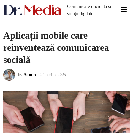
Skip
Comunicare eficientă și
Mai
to
soluții digitale
Men
content
Aplicații mobile care
reinventează comunicarea
socială
by
Admin
24 aprilie 2025