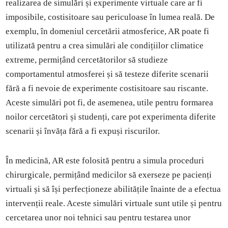
realizarea de simulări și experimente virtuale care ar fi
imposibile, costisitoare sau periculoase în lumea reală. De
exemplu, în domeniul cercetării atmosferice, AR poate fi
utilizată pentru a crea simulări ale condițiilor climatice
extreme, permițând cercetătorilor să studieze
comportamentul atmosferei și să testeze diferite scenarii
fără a fi nevoie de experimente costisitoare sau riscante.
Aceste simulări pot fi, de asemenea, utile pentru formarea
noilor cercetători și studenți, care pot experimenta diferite
scenarii și învăța fără a fi expuși riscurilor.
În medicină, AR este folosită pentru a simula proceduri
chirurgicale, permițând medicilor să exerseze pe pacienți
virtuali și să își perfecționeze abilitățile înainte de a efectua
intervenții reale. Aceste simulări virtuale sunt utile și pentru
cercetarea unor noi tehnici sau pentru testarea unor