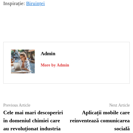
Inspirație:
Biruinței
Admin
More by Admin
Navigare
Previous
N
Previous Article
Next Article
article:
ar
Cele mai mari descoperiri
Aplicații mobile care
în
în domeniul chimiei care
reinventează comunicarea
articole
au revoluționat industria
socială