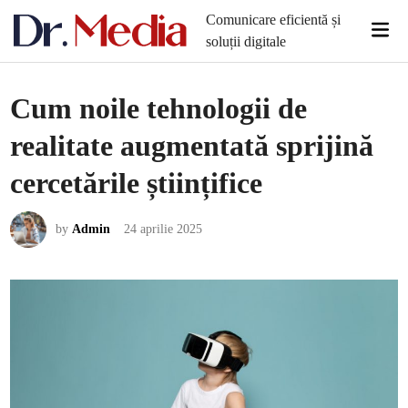
Skip
Comunicare eficientă și
Mai
to
soluții digitale
Men
content
Cum noile tehnologii de
realitate augmentată sprijină
cercetările științifice
by
Admin
24 aprilie 2025