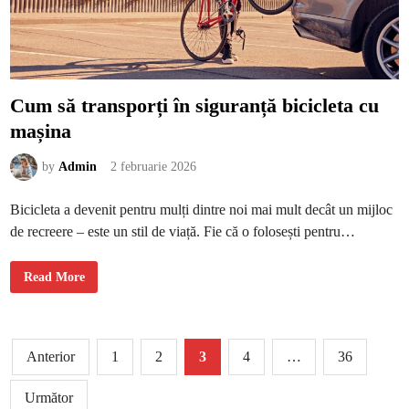
n
d
p
o
r
ț
i
c
Cum să transporți în siguranță bicicleta cu
u
l
mașina
o
r
i
t
by
Admin
2 februarie 2026
a
r
i
Bicicleta a devenit pentru mulți dintre noi mai mult decât un mijloc
de recreere – este un stil de viață. Fie că o folosești pentru…
C
Read More
u
m
s
ă
t
Paginație
r
Anterior
1
2
3
4
…
36
a
n
articole
s
p
Următor
o