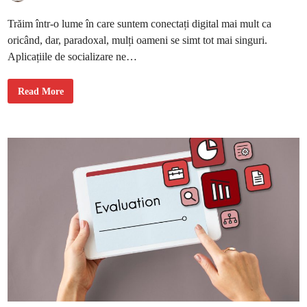
a
u
g
Trăim într-o lume în care suntem conectați digital mai mult ca
i
u
oricând, dar, paradoxal, mulți oameni se simt tot mai singuri.
n
„
Aplicațiile de socializare ne…
d
a
r
”
C
Read More
l
u
a
m
f
s
i
ă
n
c
a
r
l
e
)
e
z
i
c
o
n
e
x
i
u
n
i
m
a
i
p
r