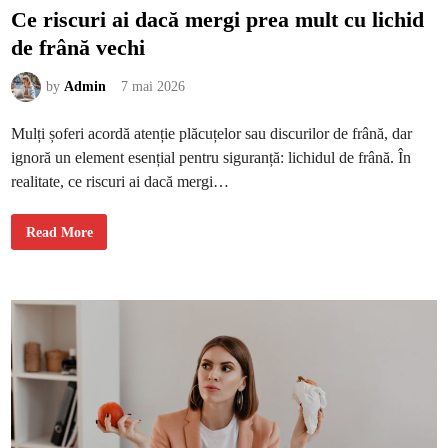
Ce riscuri ai dacă mergi prea mult cu lichid
de frână vechi
by
Admin
7 mai 2026
Mulți șoferi acordă atenție plăcuțelor sau discurilor de frână, dar
ignoră un element esențial pentru siguranță: lichidul de frână. În
realitate, ce riscuri ai dacă mergi…
C
Read More
e
r
i
s
c
u
r
i
a
i
d
a
c
ă
m
e