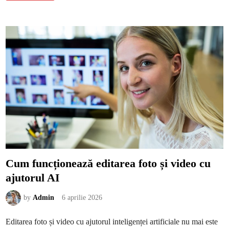
t
o
o
d
o
u
l
s
-
e
u
n
r
o
i
n
d
-
e
c
o
o
d
m
a
e
t
d
ă
o
g
e
n
i
c
e
:
c
â
Cum funcționează editarea foto și video cu
t
d
ajutorul AI
e
m
u
l
by
Admin
6 aprilie 2026
t
t
e
Editarea foto și video cu ajutorul inteligenței artificiale nu mai este
p