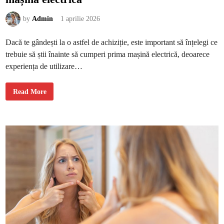
v
i
d
by
Admin
1 aprilie 2026
e
o
c
Dacă te gândești la o astfel de achiziție, este important să înțelegi ce
u
a
trebuie să știi înainte să cumperi prima mașină electrică, deoarece
j
u
experiența de utilizare…
t
o
r
u
C
Read More
l
e
A
t
I
r
e
b
u
i
e
s
ă
ș
t
i
i
î
n
a
i
n
t