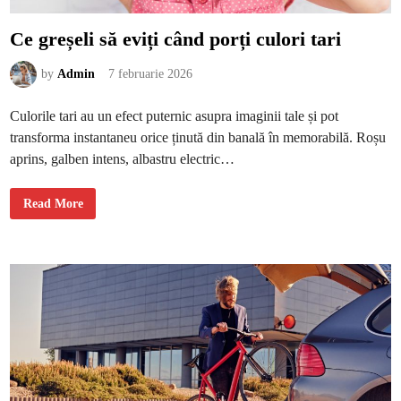
t
u
r
Ce greșeli să eviți când porți culori tari
a
l
ă
by
Admin
7 februarie 2026
a
p
i
e
Culorile tari au un efect puternic asupra imaginii tale și pot
l
i
transforma instantaneu orice ținută din banală în memorabilă. Roșu
i
aprins, galben intens, albastru electric…
C
Read More
e
g
r
e
ș
e
l
i
s
ă
e
v
i
ț
i
c
â