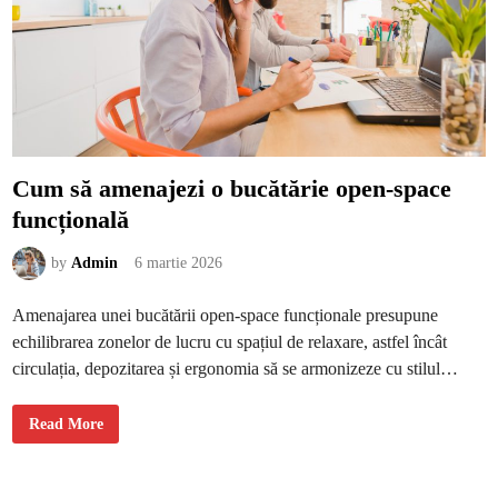
n
o
i
d
e
e
x
p
l
o
r
a
t
Cum să amenajezi o bucătărie open-space
f
ă
funcțională
r
ă
a
g
by
Admin
6 martie 2026
e
n
ț
Amenajarea unei bucătării open-space funcționale presupune
i
i
echilibrarea zonelor de lucru cu spațiul de relaxare, astfel încât
circulația, depozitarea și ergonomia să se armonizeze cu stilul…
C
Read More
u
m
s
ă
a