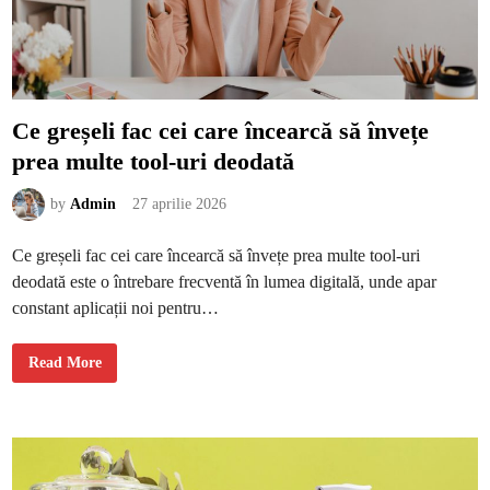
r
g
i
p
r
e
a
m
u
Ce greșeli fac cei care încearcă să învețe
l
t
prea multe tool-uri deodată
c
u
l
i
by
Admin
27 aprilie 2026
c
h
i
Ce greșeli fac cei care încearcă să învețe prea multe tool-uri
d
d
deodată este o întrebare frecventă în lumea digitală, unde apar
e
f
constant aplicații noi pentru…
r
â
n
ă
C
Read More
v
e
e
g
c
r
h
e
i
ș
e
l
i
f