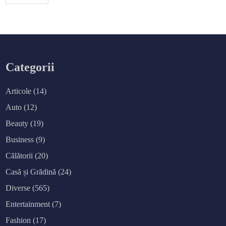
r
ț
i
î
n
s
i
g
u
r
Categorii
a
n
ț
ă
Articole
(14)
b
i
Auto
(12)
c
i
Beauty
(19)
c
l
e
Business
(9)
t
a
Călătorii
(20)
c
u
m
Casă și Grădină
(24)
a
ș
Diverse
(565)
i
n
a
Entertainment
(7)
Fashion
(17)