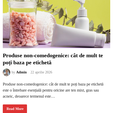
a
c
c
e
i
c
a
r
e
î
n
c
e
a
r
c
Produse non-comedogenice: cât de mult te
ă
s
poți baza pe etichetă
ă
î
n
v
by
Admin
22 aprilie 2026
e
ț
e
Produse non-comedogenice: cât de mult te poți baza pe etichetă
p
r
este o întrebare esențială pentru oricine are ten mixt, gras sau
e
a
acneic, deoarece termenul este…
m
u
l
t
P
Read More
e
r