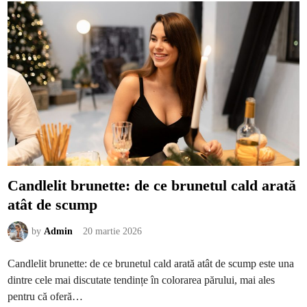
o
d
l
e
t
s
e
e
u
a
l
r
u
ă
i
p
e
n
t
r
u
p
ă
r
c
a
r
e
Candlelit brunette: de ce brunetul cald arată
c
h
atât de scump
i
a
r
r
by
Admin
20 martie 2026
e
d
u
Candlelit brunette: de ce brunetul cald arată atât de scump este una
c
e
dintre cele mai discutate tendințe în colorarea părului, mai ales
f
r
pentru că oferă…
i