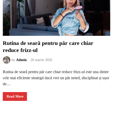
s
e
l
e
p
o
t
r
i
v
i
t
e
Rutina de seară pentru păr care chiar
p
e
reduce frizz-ul
n
t
r
u
by
Admin
26 martie 2026
z
o
n
Rutina de seară pentru păr care chiar reduce frizz-ul este una dintre
a
g
cele mai eficiente strategii dacă vrei un păr neted, disciplinat și ușor
â
t
de…
u
l
u
i
R
Read More
ș
u
i
t
d
i
e
n
c
a