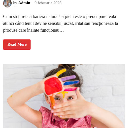
by
Admin
9 februarie 2026
n
s
t
a
Cum să-ți refaci bariera naturală a pielii este o preocupare reală
r
e
atunci când tenul devine sensibil, uscat, iritat sau reacționează la
a
g
produse care înainte funcționau…
e
n
e
C
r
Read More
u
a
m
l
s
ă
ă
-
ț
i
r
e
f
a
c
i
b
a
r
i
e
r
a
n
a