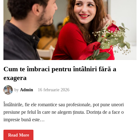
n
t
r
u
a
s
c
ă
d
e
a
n
i
v
e
l
u
Cum te îmbraci pentru întâlniri fără a
l
d
exagera
e
c
o
r
by
Admin
16 februarie 2026
t
i
z
Întâlnirile, fie ele romantice sau profesionale, pot pune uneori
o
l
presiune pe felul în care ne alegem ținuta. Dorința de a face o
f
ă
impresie bună este…
r
ă
e
f
C
Read More
o
u