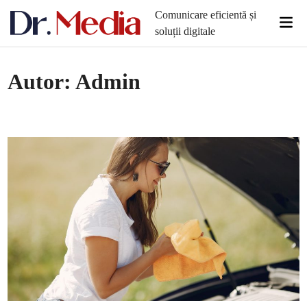
Skip
Comunicare eficientă și
Mai
to
soluții digitale
Men
content
Autor:
Admin