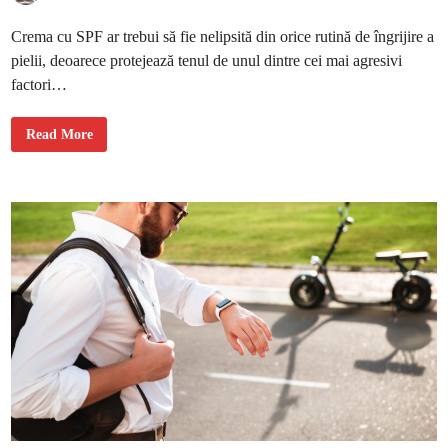
l
d
a
Crema cu SPF ar trebui să fie nelipsită din orice rutină de îngrijire a
r
a
pielii, deoarece protejează tenul de unul dintre cei mai agresivi
t
ă
factori…
a
t
â
t
D
Read More
d
e
e
c
s
e
c
c
u
r
m
e
p
m
a
c
u
S
P
F
a
r
t
r
e
b
u
i
s
ă
f