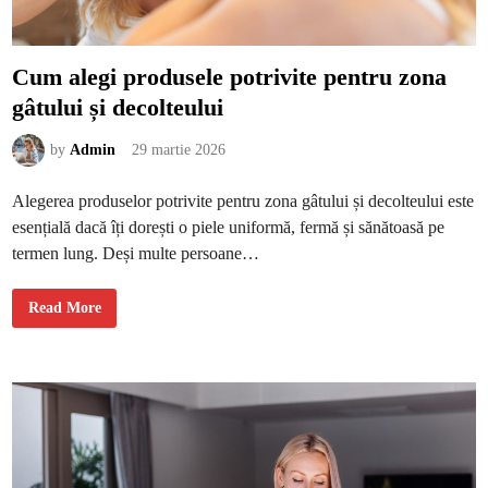
e
s
ă
c
u
Cum alegi produsele potrivite pentru zona
m
p
gâtului și decolteului
e
r
i
p
by
Admin
29 martie 2026
r
i
m
Alegerea produselor potrivite pentru zona gâtului și decolteului este
a
m
esențială dacă îți dorești o piele uniformă, fermă și sănătoasă pe
a
ș
termen lung. Deși multe persoane…
i
n
ă
e
C
Read More
l
u
e
m
c
a
t
l
r
e
i
g
c
i
ă
p
r
o
d
u