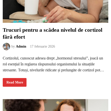
t
r
u
c
r
e
ș
t
e
Trucuri pentru a scădea nivelul de cortizol
r
e
fără efort
a
l
o
i
by
Admin
17 februarie 2026
a
l
i
Cortizolul, cunoscut adesea drept „hormonul stresului”, joacă un
t
ă
rol esențial în reglarea răspunsului organismului la situațiile
ț
i
stresante. Totuși, nivelurile ridicate și prelungite de cortizol pot…
i
c
l
i
T
Read More
e
r
n
u
ț
c
i
u
l
r
o
i
r
p
e