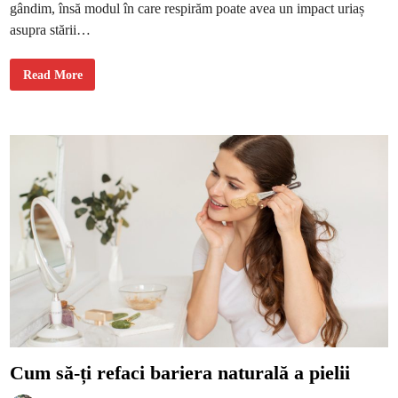
e
gândim, însă modul în care respirăm poate avea un impact uriaș
r
a
asupra stării…
C
Read More
e
r
o
l
a
r
e
r
e
s
p
i
r
a
ț
i
a
c
o
n
ș
t
i
e
n
Cum să-ți refaci bariera naturală a pielii
t
ă
î