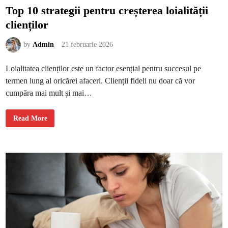
o
Top 10 strategii pentru creșterea loialității
f
u
clienților
n
d
e
c
by
Admin
21 februarie 2026
u
o
a
Loialitatea clienților este un factor esențial pentru succesul pe
m
e
termen lung al oricărei afaceri. Clienții fideli nu doar că vor
n
i
cumpăra mai mult și mai…
i
d
i
n
T
Read More
j
o
u
p
r
1
0
s
t
r
a
t
e
g
i
i
p
e
n