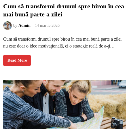
i
Cum să transformi drumul spre birou în cea
e
n
mai bună parte a zilei
e
l
i
p
by
Admin
14 martie 2026
s
i
t
Cum să transformi drumul spre birou în cea mai bună parte a zilei
ă
d
nu este doar o idee motivațională, ci o strategie reală de a-ți…
i
n
o
r
C
Read More
i
u
c
m
e
s
r
ă
u
t
t
r
i
a
n
n
ă
s
f
o
r
m
i
d
r
u
m