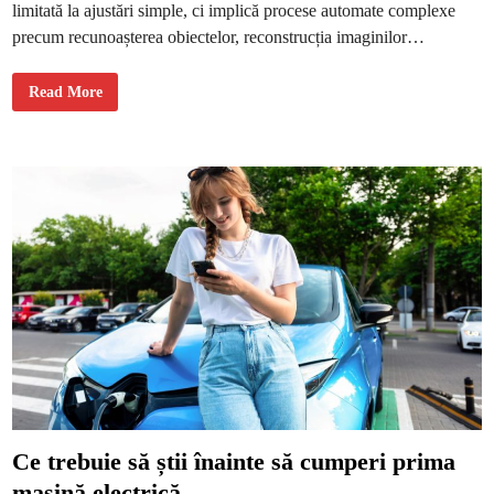
o
limitată la ajustări simple, ci implică procese automate complexe
ț
i
precum recunoașterea obiectelor, reconstrucția imaginilor…
b
a
z
a
C
Read More
p
u
e
m
e
f
t
u
i
n
c
c
h
ț
e
i
t
o
ă
n
e
a
z
ă
e
d
i
t
a
r
e
a
f
o
t
Ce trebuie să știi înainte să cumperi prima
o
ș
mașină electrică
i