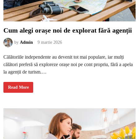
u
l
s
p
r
e
b
Cum alegi orașe noi de explorat fără agenții
i
r
o
by
Admin
9 martie 2026
u
î
n
c
Călătoriile independente au devenit tot mai populare, iar mulți
e
a
călători preferă să exploreze orașe noi pe cont propriu, fără a apela
m
a
la agenții de turism.…
i
b
u
C
n
Read More
u
ă
m
p
a
a
l
r
e
t
g
e
i
a
o
z
r
i
a
l
ș
e
e
i