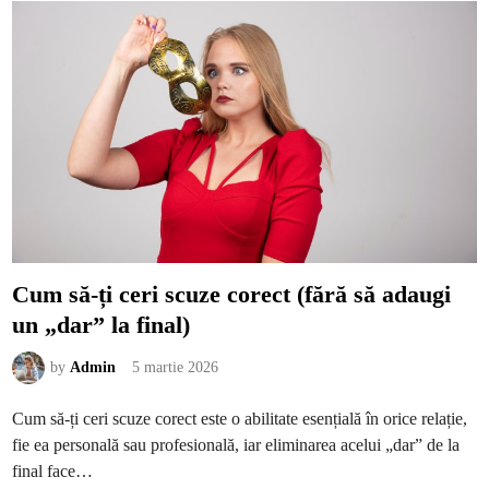
m
e
n
a
j
e
z
i
o
b
u
c
ă
t
ă
r
i
e
o
p
Cum să-ți ceri scuze corect (fără să adaugi
e
n
un „dar” la final)
-
s
p
a
by
Admin
5 martie 2026
c
e
f
Cum să-ți ceri scuze corect este o abilitate esențială în orice relație,
u
n
fie ea personală sau profesională, iar eliminarea acelui „dar” de la
c
ț
final face…
i