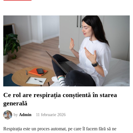
r
m
t
t
e
î
m
b
r
a
c
i
p
e
n
t
r
u
î
n
t
â
l
n
i
r
Ce rol are respirația conștientă în starea
i
f
generală
ă
r
ă
a
by
Admin
11 februarie 2026
e
x
a
Respirația este un proces automat, pe care îl facem fără să ne
g