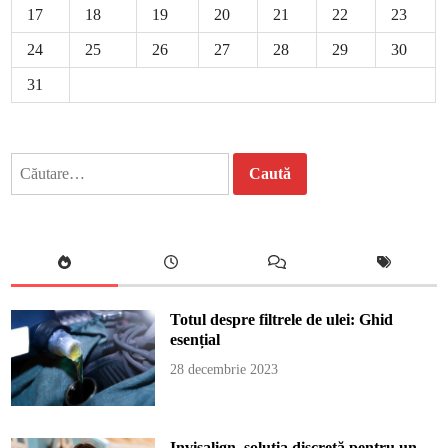
17
18
19
20
21
22
23
24
25
26
27
28
29
30
31
Caută
după:
Totul despre filtrele de ulei: Ghid
esențial
28 decembrie 2023
Invisalign, soluția discretă pentru un