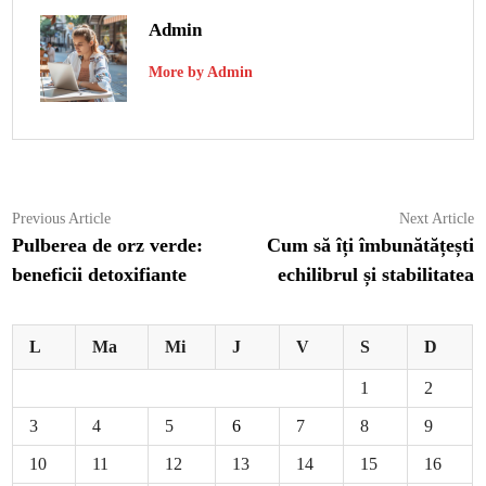
Admin
More by Admin
Navigare
Previous
N
Previous Article
Next Article
article:
ar
Pulberea de orz verde:
Cum să îți îmbunătățești
în
beneficii detoxifiante
echilibrul și stabilitatea
articole
L
Ma
Mi
J
V
S
D
1
2
3
4
5
6
7
8
9
10
11
12
13
14
15
16