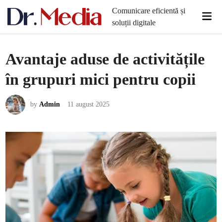
Skip
Comunicare eficientă și
Mai
to
soluții digitale
Men
content
Avantaje aduse de activitățile
în grupuri mici pentru copii
by
Admin
11 august 2025