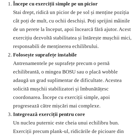
Începe cu exerciții simple pe un picior
Stai drept, ridică un picior de pe sol și menține poziția
cât poți de mult, cu ochii deschiși. Poți sprijini mâinile
de un perete la început, apoi încearcă fără ajutor. Acest
exercițiu dezvoltă stabilitatea și întărește mușchii mici,
responsabili de menținerea echilibrului.
Folosește suprafețe instabile
Antrenamentele pe suprafețe precum o pernă
echilibrantă, o mingea BOSU sau o placă wobble
adaugă un grad suplimentar de dificultate. Acestea
solicită mușchii stabilizatori și îmbunătățesc
coordonarea. Începe cu exerciții simple, apoi
progresează către mișcări mai complexe.
Integrează exerciții pentru core
Un nucleu puternic este cheia unui echilibru bun.
Exerciții precum plank-ul, ridicările de picioare din