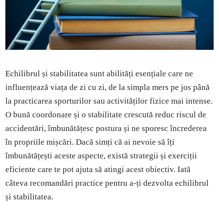
Echilibrul și stabilitatea sunt abilități esențiale care ne
influențează viața de zi cu zi, de la simpla mers pe jos până
la practicarea sporturilor sau activităților fizice mai intense.
O bună coordonare și o stabilitate crescută reduc riscul de
accidentări, îmbunătățesc postura și ne sporesc încrederea
în propriile mișcări. Dacă simți că ai nevoie să îți
îmbunătățești aceste aspecte, există strategii și exerciții
eficiente care te pot ajuta să atingi acest obiectiv. Iată
câteva recomandări practice pentru a-ți dezvolta echilibrul
și stabilitatea.