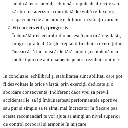
implică mers lateral, schimbări rapide de direcție sau
sărituri cu aterizare controlată dezvoltă reflexele și
capacitatea de a menține echilibrul în situații variate.
Fii consecvent și progresiv
Îmbunătățirea echilibrului necesită practică regulată și
progres gradual. Crește treptat dificultatea exercițiilor,
încearcă să faci mișcările fără suport și combină mai
multe tipuri de antrenamente pentru rezultate optime.
În concluzie, echilibrul și stabilitatea sunt abilități care pot
fi dezvoltate la orice vârstă, prin exerciții dedicate și o
abordare consecventă. Indiferent dacă vrei să previi
accidentările, să îți îmbunătățești performanțele sportive
sau pur și simplu să te simți mai încrezător în fiecare pas,
aceste recomandări te vor ajuta să atingi un nivel superior
de control corporal și armonie în mișcare.