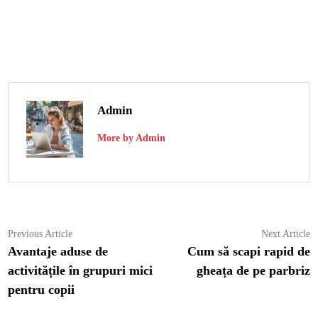
Admin
More by Admin
Navigare
Previous
N
Previous Article
Next Article
article:
ar
Avantaje aduse de
Cum să scapi rapid de
în
activitățile în grupuri mici
gheața de pe parbriz
articole
pentru copii