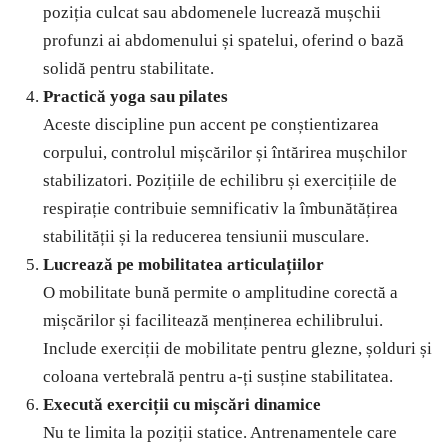
poziția culcat sau abdomenele lucrează mușchii
profunzi ai abdomenului și spatelui, oferind o bază
solidă pentru stabilitate.
Practică yoga sau pilates
Aceste discipline pun accent pe conștientizarea
corpului, controlul mișcărilor și întărirea mușchilor
stabilizatori. Pozițiile de echilibru și exercițiile de
respirație contribuie semnificativ la îmbunătățirea
stabilității și la reducerea tensiunii musculare.
Lucrează pe mobilitatea articulațiilor
O mobilitate bună permite o amplitudine corectă a
mișcărilor și facilitează menținerea echilibrului.
Include exerciții de mobilitate pentru glezne, șolduri și
coloana vertebrală pentru a-ți susține stabilitatea.
Execută exerciții cu mișcări dinamice
Nu te limita la poziții statice. Antrenamentele care