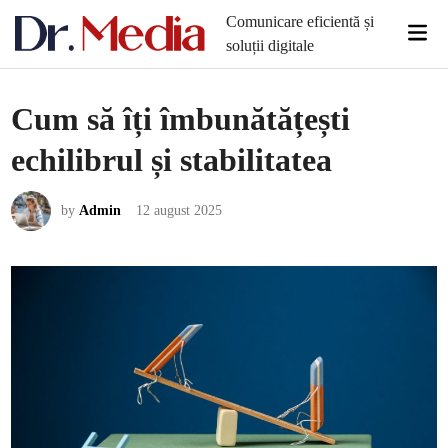
Skip
Comunicare eficientă și
Mai
to
soluții digitale
Men
content
Cum să îți îmbunătățești
echilibrul și stabilitatea
by
Admin
12 august 2025