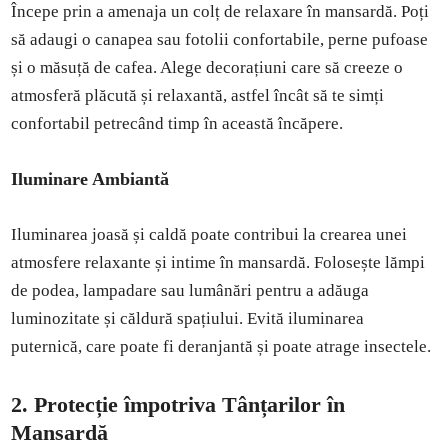
Începe prin a amenaja un colț de relaxare în mansardă. Poți
să adaugi o canapea sau fotolii confortabile, perne pufoase
și o măsuță de cafea. Alege decorațiuni care să creeze o
atmosferă plăcută și relaxantă, astfel încât să te simți
confortabil petrecând timp în această încăpere.
Iluminare Ambiantă
Iluminarea joasă și caldă poate contribui la crearea unei
atmosfere relaxante și intime în mansardă. Folosește lămpi
de podea, lampadare sau lumânări pentru a adăuga
luminozitate și căldură spațiului. Evită iluminarea
puternică, care poate fi deranjantă și poate atrage insectele.
2. Protecție împotriva Tânțarilor în
Mansardă