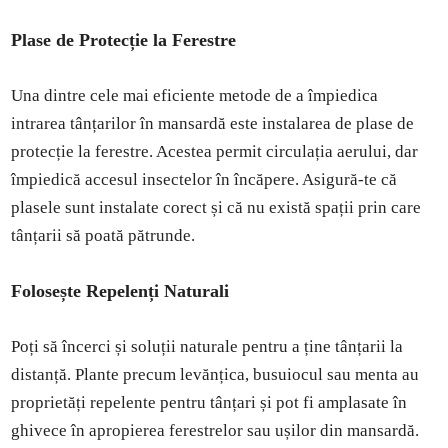
Plase de Protecție la Ferestre
Una dintre cele mai eficiente metode de a împiedica
intrarea tânțarilor în mansardă este instalarea de plase de
protecție la ferestre. Acestea permit circulația aerului, dar
împiedică accesul insectelor în încăpere. Asigură-te că
plasele sunt instalate corect și că nu există spații prin care
tânțarii să poată pătrunde.
Folosește Repelenți Naturali
Poți să încerci și soluții naturale pentru a ține tânțarii la
distanță. Plante precum levănțica, busuiocul sau menta au
proprietăți repelente pentru tânțari și pot fi amplasate în
ghivece în apropierea ferestrelor sau ușilor din mansardă.