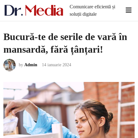
Skip
Comunicare eficientă și
Mai
to
soluții digitale
Men
content
Bucură-te de serile de vară în
mansardă, fără țânțari!
by
Admin
14 ianuarie 2024