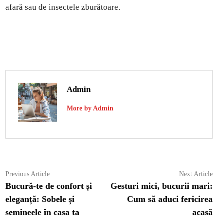
afară sau de insectele zburătoare.
Admin
More by Admin
Navigare
Previous
N
Previous Article
Next Article
article:
ar
Bucură-te de confort și
Gesturi mici, bucurii mari:
în
eleganță: Sobele și
Cum să aduci fericirea
articole
semineele în casa ta
acasă