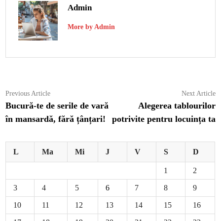
Admin
More by Admin
Navigare
Previous
N
Previous Article
Next Article
article:
ar
Bucură-te de serile de vară
Alegerea tablourilor
în
în mansardă, fără țânțari!
potrivite pentru locuința ta
articole
L
Ma
Mi
J
V
S
D
1
2
3
4
5
6
7
8
9
10
11
12
13
14
15
16