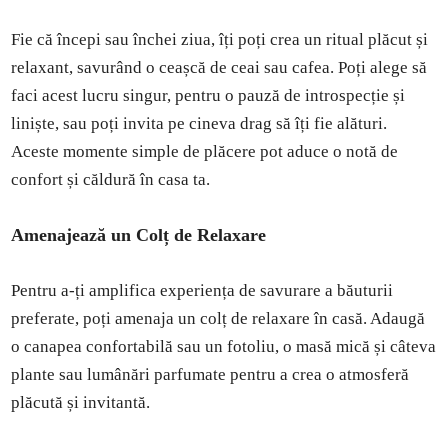
Fie că începi sau închei ziua, îți poți crea un ritual plăcut și
relaxant, savurând o ceașcă de ceai sau cafea. Poți alege să
faci acest lucru singur, pentru o pauză de introspecție și
liniște, sau poți invita pe cineva drag să îți fie alături.
Aceste momente simple de plăcere pot aduce o notă de
confort și căldură în casa ta.
Amenajează un Colț de Relaxare
Pentru a-ți amplifica experiența de savurare a băuturii
preferate, poți amenaja un colț de relaxare în casă. Adaugă
o canapea confortabilă sau un fotoliu, o masă mică și câteva
plante sau lumânări parfumate pentru a crea o atmosferă
plăcută și invitantă.