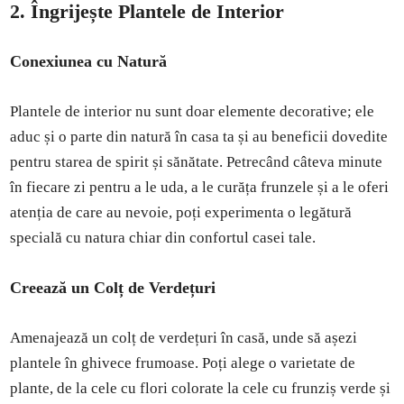
2. Îngrijește Plantele de Interior
Conexiunea cu Natură
Plantele de interior nu sunt doar elemente decorative; ele
aduc și o parte din natură în casa ta și au beneficii dovedite
pentru starea de spirit și sănătate. Petrecând câteva minute
în fiecare zi pentru a le uda, a le curăța frunzele și a le oferi
atenția de care au nevoie, poți experimenta o legătură
specială cu natura chiar din confortul casei tale.
Creează un Colț de Verdețuri
Amenajează un colț de verdețuri în casă, unde să așezi
plantele în ghivece frumoase. Poți alege o varietate de
plante, de la cele cu flori colorate la cele cu frunziș verde și