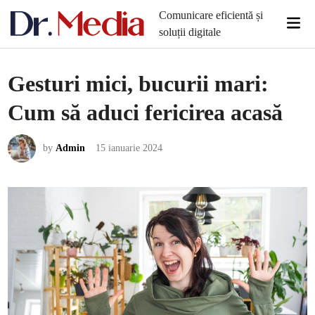
Skip
Comunicare eficientă și
Mai
to
soluții digitale
Men
content
Gesturi mici, bucurii mari:
Cum să aduci fericirea acasă
by
Admin
15 ianuarie 2024