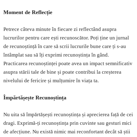
Moment de Reflecție
Petrece câteva minute în fiecare zi reflectând asupra
lucrurilor pentru care ești recunoscător. Poți ține un jurnal
de recunoștință în care să scrii lucrurile bune care ți s-au
întâmplat sau să îți exprimi recunoștința în gând.
Practicarea recunoștinței poate avea un impact semnificativ
asupra stării tale de bine și poate contribui la creșterea
nivelului de fericire și mulțumire în viața ta.
Împărtășește Recunoștința
Nu uita să împărtășești recunoștința și aprecierea față de cei
dragi. Exprimă-ți recunoștința prin cuvinte sau gesturi mici
de afecțiune. Nu există nimic mai reconfortant decât să știi