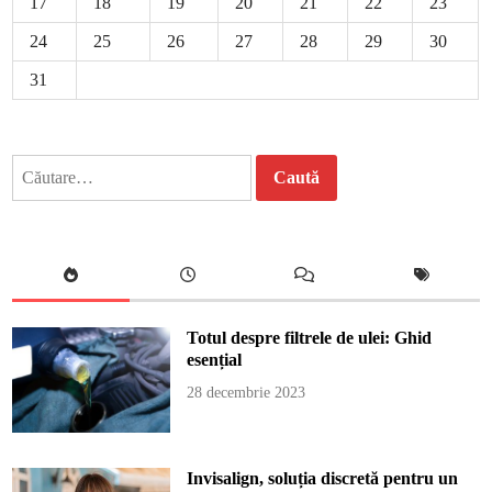
17
18
19
20
21
22
23
24
25
26
27
28
29
30
31
Caută
după:
Totul despre filtrele de ulei: Ghid
esențial
28 decembrie 2023
Invisalign, soluția discretă pentru un