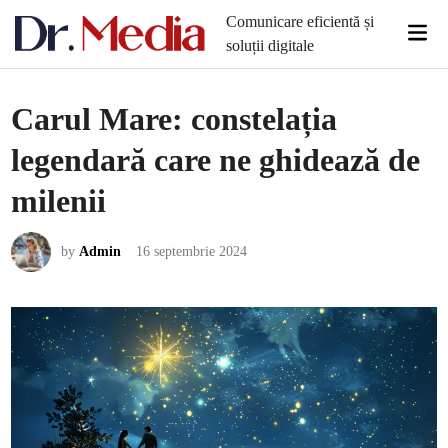
Skip
Comunicare eficientă și
Mai
to
soluții digitale
Men
content
Carul Mare: constelația
legendară care ne ghidează de
milenii
by
Admin
16 septembrie 2024