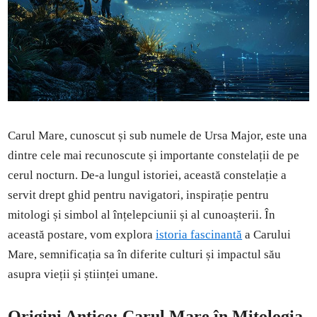
Carul Mare, cunoscut și sub numele de Ursa Major, este una
dintre cele mai recunoscute și importante constelații de pe
cerul nocturn. De-a lungul istoriei, această constelație a
servit drept ghid pentru navigatori, inspirație pentru
mitologi și simbol al înțelepciunii și al cunoașterii. În
această postare, vom explora
istoria fascinantă
a Carului
Mare, semnificația sa în diferite culturi și impactul său
asupra vieții și științei umane.
Origini Antice: Carul Mare în Mitologia