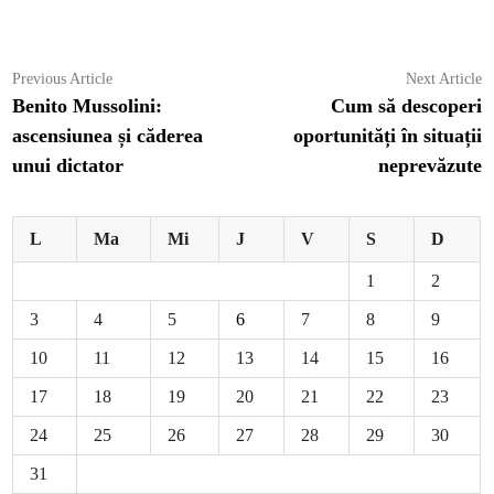
Navigare
Previous
N
Previous Article
Next Article
article:
ar
Benito Mussolini:
Cum să descoperi
în
ascensiunea și căderea
oportunități în situații
articole
unui dictator
neprevăzute
L
Ma
Mi
J
V
S
D
1
2
3
4
5
6
7
8
9
10
11
12
13
14
15
16
17
18
19
20
21
22
23
24
25
26
27
28
29
30
31