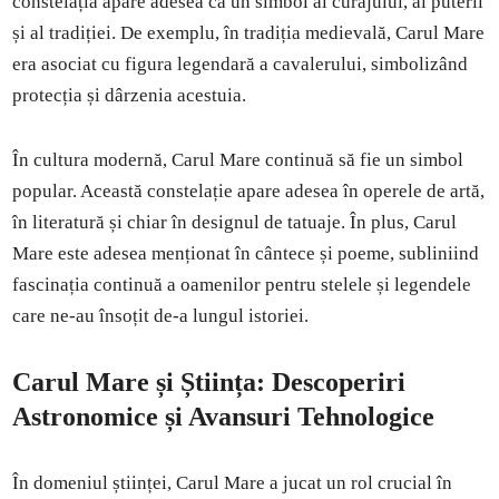
constelația apare adesea ca un simbol al curajului, al puterii
și al tradiției. De exemplu, în tradiția medievală, Carul Mare
era asociat cu figura legendară a cavalerului, simbolizând
protecția și dârzenia acestuia.
În cultura modernă, Carul Mare continuă să fie un simbol
popular. Această constelație apare adesea în operele de artă,
în literatură și chiar în designul de tatuaje. În plus, Carul
Mare este adesea menționat în cântece și poeme, subliniind
fascinația continuă a oamenilor pentru stelele și legendele
care ne-au însoțit de-a lungul istoriei.
Carul Mare și Știința: Descoperiri
Astronomice și Avansuri Tehnologice
În domeniul științei, Carul Mare a jucat un rol crucial în