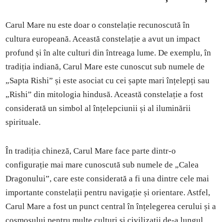
Carul Mare nu este doar o constelație recunoscută în
cultura europeană. Această constelație a avut un impact
profund și în alte culturi din întreaga lume. De exemplu, în
tradiția indiană, Carul Mare este cunoscut sub numele de
„Sapta Rishi” și este asociat cu cei șapte mari înțelepți sau
„Rishi” din mitologia hindusă. Această constelație a fost
considerată un simbol al înțelepciunii și al iluminării
spirituale.
În tradiția chineză, Carul Mare face parte dintr-o
configurație mai mare cunoscută sub numele de „Calea
Dragonului”, care este considerată a fi una dintre cele mai
importante constelații pentru navigație și orientare. Astfel,
Carul Mare a fost un punct central în înțelegerea cerului și a
cosmosului pentru multe culturi și civilizații de-a lungul