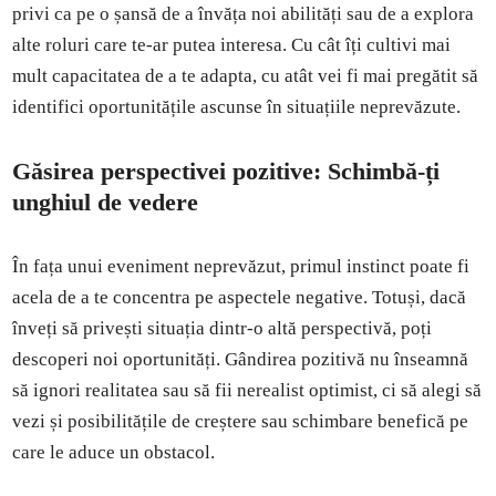
privi ca pe o șansă de a învăța noi abilități sau de a explora
alte roluri care te-ar putea interesa. Cu cât îți cultivi mai
mult capacitatea de a te adapta, cu atât vei fi mai pregătit să
identifici oportunitățile ascunse în situațiile neprevăzute.
Găsirea perspectivei pozitive: Schimbă-ți
unghiul de vedere
În fața unui eveniment neprevăzut, primul instinct poate fi
acela de a te concentra pe aspectele negative. Totuși, dacă
înveți să privești situația dintr-o altă perspectivă, poți
descoperi noi oportunități. Gândirea pozitivă nu înseamnă
să ignori realitatea sau să fii nerealist optimist, ci să alegi să
vezi și posibilitățile de creștere sau schimbare benefică pe
care le aduce un obstacol.