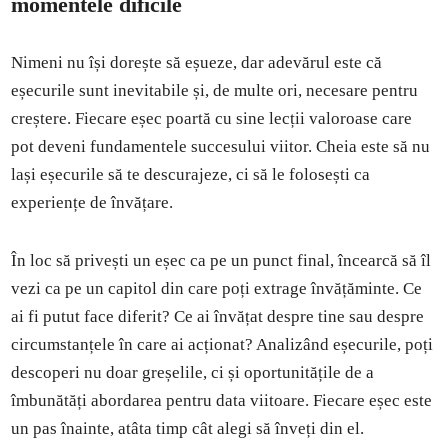
momentele dificile
Nimeni nu își dorește să eșueze, dar adevărul este că
eșecurile sunt inevitabile și, de multe ori, necesare pentru
creștere. Fiecare eșec poartă cu sine lecții valoroase care
pot deveni fundamentele succesului viitor. Cheia este să nu
lași eșecurile să te descurajeze, ci să le folosești ca
experiențe de învățare.
În loc să privești un eșec ca pe un punct final, încearcă să îl
vezi ca pe un capitol din care poți extrage învățăminte. Ce
ai fi putut face diferit? Ce ai învățat despre tine sau despre
circumstanțele în care ai acționat? Analizând eșecurile, poți
descoperi nu doar greșelile, ci și oportunitățile de a
îmbunătăți abordarea pentru data viitoare. Fiecare eșec este
un pas înainte, atâta timp cât alegi să înveți din el.