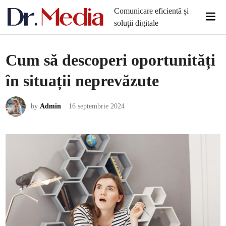
Skip
Comunicare eficientă și
Mai
to
soluții digitale
Men
content
Cum să descoperi oportunități
în situații neprevăzute
by
Admin
16 septembrie 2024