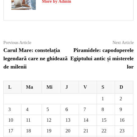
More by Admin
Navigare
Previous
N
Previous Article
Next Article
article:
ar
Carul Mare: constelația
Piramidele: capodoperele
în
legendară care ne ghidează
Egiptului antic și misterele
articole
de milenii
lor
L
Ma
Mi
J
V
S
D
1
2
3
4
5
6
7
8
9
10
11
12
13
14
15
16
17
18
19
20
21
22
23