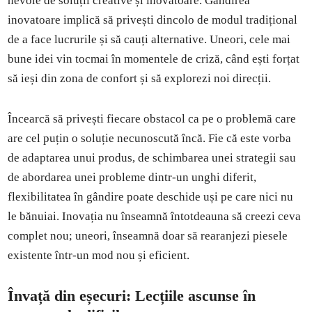
nevoie de soluții creative și inovatoare. Gândirea
inovatoare implică să privești dincolo de modul tradițional
de a face lucrurile și să cauți alternative. Uneori, cele mai
bune idei vin tocmai în momentele de criză, când ești forțat
să ieși din zona de confort și să explorezi noi direcții.
Încearcă să privești fiecare obstacol ca pe o problemă care
are cel puțin o soluție necunoscută încă. Fie că este vorba
de adaptarea unui produs, de schimbarea unei strategii sau
de abordarea unei probleme dintr-un unghi diferit,
flexibilitatea în gândire poate deschide uși pe care nici nu
le bănuiai. Inovația nu înseamnă întotdeauna să creezi ceva
complet nou; uneori, înseamnă doar să rearanjezi piesele
existente într-un mod nou și eficient.
Învață din eșecuri: Lecțiile ascunse în