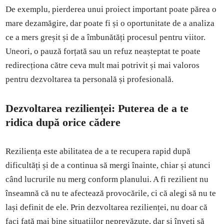
De exemplu, pierderea unui proiect important poate părea o
mare dezamăgire, dar poate fi și o oportunitate de a analiza
ce a mers greșit și de a îmbunătăți procesul pentru viitor.
Uneori, o pauză forțată sau un refuz neașteptat te poate
redirecționa către ceva mult mai potrivit și mai valoros
pentru dezvoltarea ta personală și profesională.
Dezvoltarea rezilienței: Puterea de a te
ridica după orice cădere
Reziliența este abilitatea de a te recupera rapid după
dificultăți și de a continua să mergi înainte, chiar și atunci
când lucrurile nu merg conform planului. A fi rezilient nu
înseamnă că nu te afectează provocările, ci că alegi să nu te
lași definit de ele. Prin dezvoltarea rezilienței, nu doar că
faci față mai bine situațiilor neprevăzute, dar și înveți să