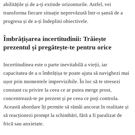
abilitățile și de a-ți extinde orizonturile. Astfel, vei
transforma fiecare situație neprevăzută într-o șansă de a
progresa și de a-ți îndeplini obiectivele.
Îmbrățișarea incertitudinii: Trăiește
prezentul și pregătește-te pentru orice
Incertitudinea este o parte inevitabilă a vieții, iar
capacitatea de a o îmbrățișa te poate ajuta să navighezi mai
ușor prin momentele imprevizibile. În loc să te stresezi
constant cu privire la ceea ce ar putea merge prost,
concentrează-te pe prezent și pe ceea ce poți controla.
Această abordare îți permite să rămâi ancorat în realitate și
să reacționezi prompt la schimbări, fără a fi paralizat de
frică sau anxietate.