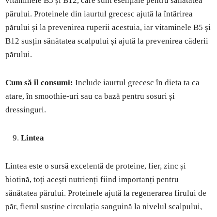
vitaminele B5 și B12, care sunt esențiale pentru sănătatea
părului. Proteinele din iaurtul grecesc ajută la întărirea
părului și la prevenirea ruperii acestuia, iar vitaminele B5 și
B12 susțin sănătatea scalpului și ajută la prevenirea căderii
părului.
Cum să îl consumi:
Include iaurtul grecesc în dieta ta ca
atare, în smoothie-uri sau ca bază pentru sosuri și
dressinguri.
Lintea
Lintea este o sursă excelentă de proteine, fier, zinc și
biotină, toți acești nutrienți fiind importanți pentru
sănătatea părului. Proteinele ajută la regenerarea firului de
păr, fierul susține circulația sanguină la nivelul scalpului,