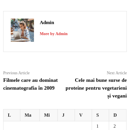
Admin
More by Admin
Navigare
Previous
N
Previous Article
Next Article
article:
ar
Filmele care au dominat
Cele mai bune surse de
în
cinematografia în 2009
proteine pentru vegetarieni
articole
și vegani
L
Ma
Mi
J
V
S
D
1
2