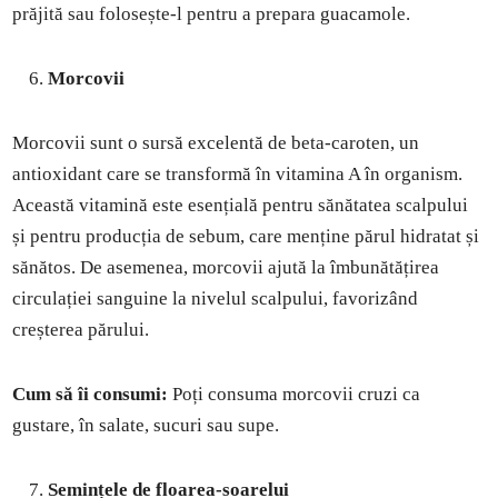
prăjită sau folosește-l pentru a prepara guacamole.
Morcovii
Morcovii sunt o sursă excelentă de beta-caroten, un
antioxidant care se transformă în vitamina A în organism.
Această vitamină este esențială pentru sănătatea scalpului
și pentru producția de sebum, care menține părul hidratat și
sănătos. De asemenea, morcovii ajută la îmbunătățirea
circulației sanguine la nivelul scalpului, favorizând
creșterea părului.
Cum să îi consumi:
Poți consuma morcovii cruzi ca
gustare, în salate, sucuri sau supe.
Semințele de floarea-soarelui