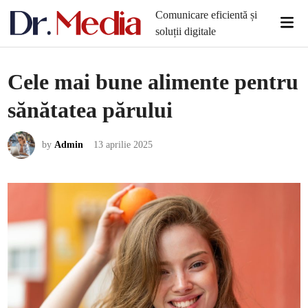
Skip
Comunicare eficientă și
Mai
to
soluții digitale
Men
content
Cele mai bune alimente pentru
sănătatea părului
by
Admin
13 aprilie 2025