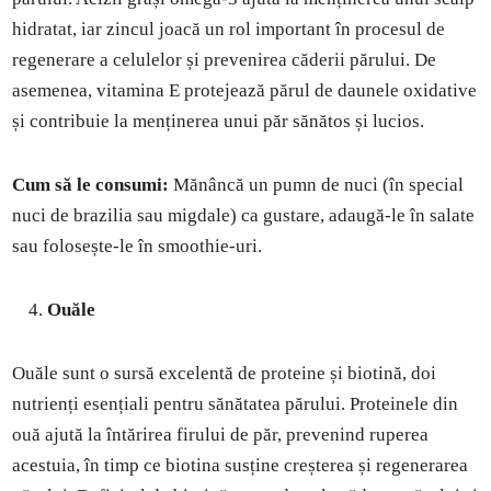
hidratat, iar zincul joacă un rol important în procesul de
regenerare a celulelor și prevenirea căderii părului. De
asemenea, vitamina E protejează părul de daunele oxidative
și contribuie la menținerea unui păr sănătos și lucios.
Cum să le consumi:
Mănâncă un pumn de nuci (în special
nuci de brazilia sau migdale) ca gustare, adaugă-le în salate
sau folosește-le în smoothie-uri.
Ouăle
Ouăle sunt o sursă excelentă de proteine și biotină, doi
nutrienți esențiali pentru sănătatea părului. Proteinele din
ouă ajută la întărirea firului de păr, prevenind ruperea
acestuia, în timp ce biotina susține creșterea și regenerarea