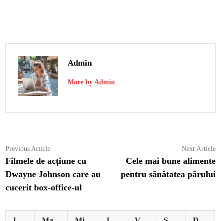
Admin
More by Admin
Navigare
Previous
N
Previous Article
Next Article
article:
ar
Filmele de acțiune cu
Cele mai bune alimente
în
Dwayne Johnson care au
pentru sănătatea părului
articole
cucerit box-office-ul
L
Ma
Mi
J
V
S
D