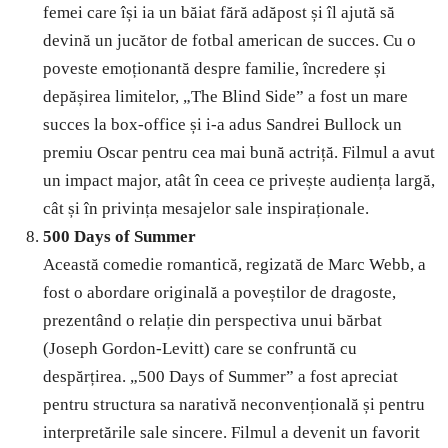
femei care își ia un băiat fără adăpost și îl ajută să
devină un jucător de fotbal american de succes. Cu o
poveste emoționantă despre familie, încredere și
depășirea limitelor, „The Blind Side” a fost un mare
succes la box-office și i-a adus Sandrei Bullock un
premiu Oscar pentru cea mai bună actriță. Filmul a avut
un impact major, atât în ceea ce privește audiența largă,
cât și în privința mesajelor sale inspiraționale.
500 Days of Summer
Această comedie romantică, regizată de Marc Webb, a
fost o abordare originală a poveștilor de dragoste,
prezentând o relație din perspectiva unui bărbat
(Joseph Gordon-Levitt) care se confruntă cu
despărțirea. „500 Days of Summer” a fost apreciat
pentru structura sa narativă neconvențională și pentru
interpretările sale sincere. Filmul a devenit un favorit