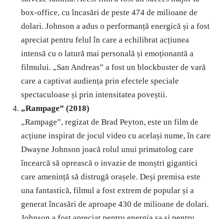
box-office, cu încasări de peste 474 de milioane de
dolari. Johnson a adus o performanță energică și a fost
apreciat pentru felul în care a echilibrat acțiunea
intensă cu o latură mai personală și emoționantă a
filmului. „San Andreas” a fost un blockbuster de vară
care a captivat audiența prin efectele speciale
spectaculoase și prin intensitatea poveștii.
„Rampage” (2018)
„Rampage”, regizat de Brad Peyton, este un film de
acțiune inspirat de jocul video cu același nume, în care
Dwayne Johnson joacă rolul unui primatolog care
încearcă să oprească o invazie de monștri gigantici
care amenință să distrugă orașele. Deși premisa este
una fantastică, filmul a fost extrem de popular și a
generat încasări de aproape 430 de milioane de dolari.
Johnson a fost apreciat pentru energia sa și pentru