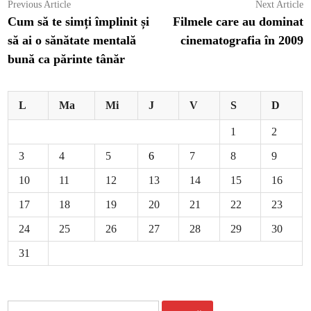
Navigare
Previous
N
Previous Article
Next Article
article:
ar
Cum să te simți împlinit și
Filmele care au dominat
în
să ai o sănătate mentală
cinematografia în 2009
articole
bună ca părinte tânăr
L
Ma
Mi
J
V
S
D
1
2
3
4
5
6
7
8
9
10
11
12
13
14
15
16
17
18
19
20
21
22
23
24
25
26
27
28
29
30
31
Caută