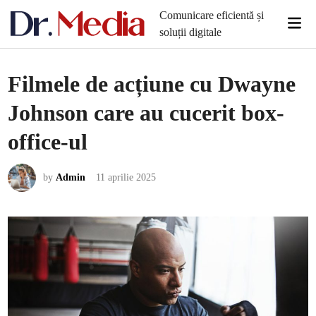
Skip
Comunicare eficientă și
Mai
to
soluții digitale
Men
content
Filmele de acțiune cu Dwayne
Johnson care au cucerit box-
office-ul
by
Admin
11 aprilie 2025