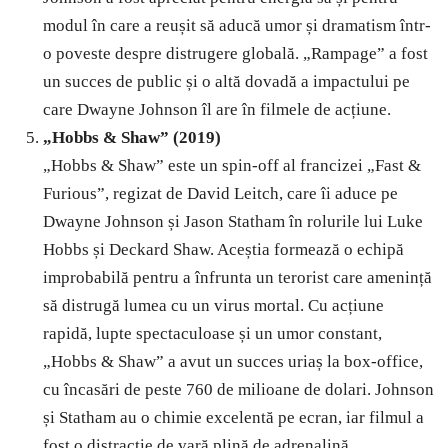
modul în care a reușit să aducă umor și dramatism într-
o poveste despre distrugere globală. „Rampage” a fost
un succes de public și o altă dovadă a impactului pe
care Dwayne Johnson îl are în filmele de acțiune.
„Hobbs & Shaw” (2019)
„Hobbs & Shaw” este un spin-off al francizei „Fast &
Furious”, regizat de David Leitch, care îi aduce pe
Dwayne Johnson și Jason Statham în rolurile lui Luke
Hobbs și Deckard Shaw. Aceștia formează o echipă
improbabilă pentru a înfrunta un terorist care amenință
să distrugă lumea cu un virus mortal. Cu acțiune
rapidă, lupte spectaculoase și un umor constant,
„Hobbs & Shaw” a avut un succes uriaș la box-office,
cu încasări de peste 760 de milioane de dolari. Johnson
și Statham au o chimie excelentă pe ecran, iar filmul a
fost o distracție de vară plină de adrenalină.