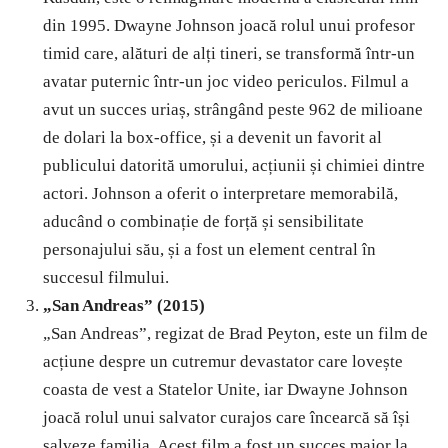
din 1995. Dwayne Johnson joacă rolul unui profesor
timid care, alături de alți tineri, se transformă într-un
avatar puternic într-un joc video periculos. Filmul a
avut un succes uriaș, strângând peste 962 de milioane
de dolari la box-office, și a devenit un favorit al
publicului datorită umorului, acțiunii și chimiei dintre
actori. Johnson a oferit o interpretare memorabilă,
aducând o combinație de forță și sensibilitate
personajului său, și a fost un element central în
succesul filmului.
„San Andreas” (2015)
„San Andreas”, regizat de Brad Peyton, este un film de
acțiune despre un cutremur devastator care lovește
coasta de vest a Statelor Unite, iar Dwayne Johnson
joacă rolul unui salvator curajos care încearcă să își
salveze familia. Acest film a fost un succes major la