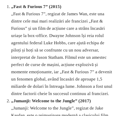
„Fast & Furious 7” (2015)
„Fast & Furious 7”, regizat de James Wan, este una
dintre cele mai mari realizări ale francizei „Fast &
Furious” și un film de acțiune care a strâns încasări
uriașe la box-office. Dwayne Johnson își reia rolul
agentului federal Luke Hobbs, care ajută echipa de
piloți și hoți să se confrunte cu un nou adversar,
interpretat de Jason Statham. Filmul este un amestec
perfect de curse de mașini, acțiune explozivă și
momente emoționante, iar „Fast & Furious 7” a devenit
un fenomen global, având încasări de aproape 1,5
miliarde de dolari în întreaga lume. Johnson a fost unul
dintre factorii cheie în succesul continuu al francizei.
„Jumanji: Welcome to the Jungle” (2017)
„Jumanji: Welcome to the Jungle”, regizat de Jake
Kasdan, este o reimaginare modernă a clasicului film