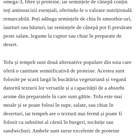
omega-3, fibre și proteine, iar semințele de cânepă conțin
toți aminoacizii esențiali, oferindu-le o valoare nutrițională
remarcabilă. Poți adăuga semințele de chia în smoothie-uri,
iaurturi sau băuturi, iar semințele de cânepă pot fi presărate
peste salate, legume la cuptor sau chiar în preparate de
desert.
Tofu și tempeh sunt două alternative populare din soia care
oferă o cantitate semnificativă de proteine. Acestea sunt
folosite pe scară largă în bucătăria vegetariană și vegană
datorită texturii lor versatile și a capacității de a absorbi
arome din preparatele în care sunt gătite. Tofu este mai
moale și se poate folosi în supe, salate, sau chiar în
deserturi, iar tempeh are o textură mai fermă și poate fi
folosit ca substitut al cărnii în burgeri, tocănițe sau
sandwichuri. Ambele sunt surse excelente de proteine