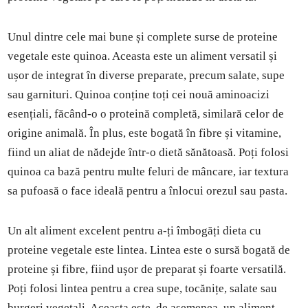
Unul dintre cele mai bune și complete surse de proteine
vegetale este quinoa. Aceasta este un aliment versatil și
ușor de integrat în diverse preparate, precum salate, supe
sau garnituri. Quinoa conține toți cei nouă aminoacizi
esențiali, făcând-o o proteină completă, similară celor de
origine animală. În plus, este bogată în fibre și vitamine,
fiind un aliat de nădejde într-o dietă sănătoasă. Poți folosi
quinoa ca bază pentru multe feluri de mâncare, iar textura
sa pufoasă o face ideală pentru a înlocui orezul sau pasta.
Un alt aliment excelent pentru a-ți îmbogăți dieta cu
proteine vegetale este lintea. Lintea este o sursă bogată de
proteine și fibre, fiind ușor de preparat și foarte versatilă.
Poți folosi lintea pentru a crea supe, tocănițe, salate sau
burgeri vegetali. Aceasta este, de asemenea, un aliment