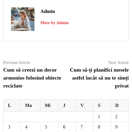
Admin
More by Admin
Navigare
Previous
N
Previous Article
Next Article
article:
ar
Cum să creezi un decor
Cum să-ți planifici mesele
în
armonios folosind obiecte
astfel încât să nu te simți
articole
reciclate
privat
L
Ma
Mi
J
V
S
D
1
2
3
4
5
6
7
8
9