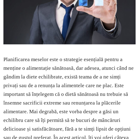
Planificarea meselor este o strategie esențială pentru a
menține o alimentație sănătoasă, dar adesea, atunci când ne
gândim la diete echilibrate, există teama de a ne simți
privați sau de a renunța la alimentele care ne plac. Este
important să înțelegem că o dietă sănătoasă nu trebuie să
însemne sacrificii extreme sau renunțarea la plăcerile
alimentare. Mai degrabă, este vorba despre a găsi un
echilibru care să îți permită să te bucuri de mâncăruri
delicioase și satisfăcătoare, fără a te simți lipsit de opțiuni
sau de gustul preferat. În acest articol, îți voi oferi câteva