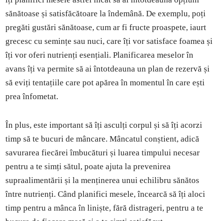
sănătoase și satisfăcătoare la îndemână. De exemplu, poți
pregăti gustări sănătoase, cum ar fi fructe proaspete, iaurt
grecesc cu semințe sau nuci, care îți vor satisface foamea și
îți vor oferi nutrienți esențiali. Planificarea meselor în
avans îți va permite să ai întotdeauna un plan de rezervă și
să eviți tentațiile care pot apărea în momentul în care ești
prea înfometat.
În plus, este important să îți asculți corpul și să îți acorzi
timp să te bucuri de mâncare. Mâncatul conștient, adică
savurarea fiecărei îmbucături și luarea timpului necesar
pentru a te simți sătul, poate ajuta la prevenirea
supraalimentării și la menținerea unui echilibru sănătos
între nutrienți. Când planifici mesele, încearcă să îți aloci
timp pentru a mânca în liniște, fără distrageri, pentru a te