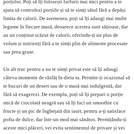
porțiilor. Poți să îți folosești farfurii mai mici pentru a te
ajuta să controlezi porțiile și să te simți sătul fără a depăși
limita de calorii. De asemenea, poți să îți adaugi mai multe
legume în fiecare masă, deoarece acestea sunt sățioase, dar
au un conținut scăzut de calorii, oferindu-ți un plus de
volum și nutrienți fără a te simți plin de alimente procesate
sau prea grase.
Un alt truc pentru a nu te simți privat este să îți adaugi
câteva momente de răsfăț în dieta ta. Permite-ți ocazional să
te bucuri de un desert sau de o masă mai indulgentă, dar
fără să exagerezi. De exemplu, poți să îți prepari o porție
mică de ciocolată neagră sau să îți faci un smoothie cu
fructe și un pic de înghețată din iaurt, pentru a-ți satisface
pofta de dulce, dar într-un mod mai sănătos. Permițându-ți
aceste mici plăceri, vei evita sentimentul de privare și vei