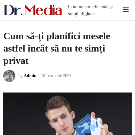
Skip
Comunicare eficientă și
Mai
to
soluții digitale
Men
content
Cum să-ți planifici mesele
astfel încât să nu te simți
privat
by
Admin
18 februarie 2025