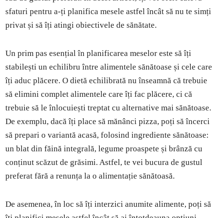
sfaturi pentru a-ți planifica mesele astfel încât să nu te simți
privat și să îți atingi obiectivele de sănătate.
Un prim pas esențial în planificarea meselor este să îți
stabilești un echilibru între alimentele sănătoase și cele care
îți aduc plăcere. O dietă echilibrată nu înseamnă că trebuie
să elimini complet alimentele care îți fac plăcere, ci că
trebuie să le înlocuiești treptat cu alternative mai sănătoase.
De exemplu, dacă îți place să mănânci pizza, poți să încerci
să prepari o variantă acasă, folosind ingrediente sănătoase:
un blat din făină integrală, legume proaspete și brânză cu
conținut scăzut de grăsimi. Astfel, te vei bucura de gustul
preferat fără a renunța la o alimentație sănătoasă.
De asemenea, în loc să îți interzici anumite alimente, poți să
îți planifici mesele astfel încât să ai întotdeauna opțiuni