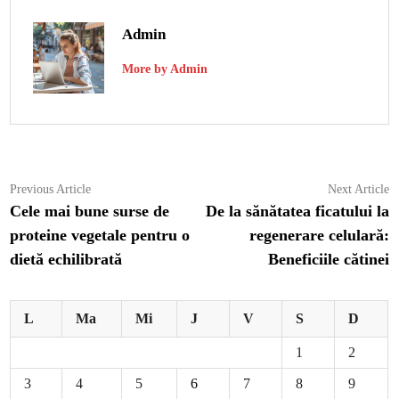
Admin
More by Admin
Navigare
Previous
N
Previous Article
Next Article
article:
ar
Cele mai bune surse de
De la sănătatea ficatului la
în
proteine vegetale pentru o
regenerare celulară:
articole
dietă echilibrată
Beneficiile cătinei
L
Ma
Mi
J
V
S
D
1
2
3
4
5
6
7
8
9