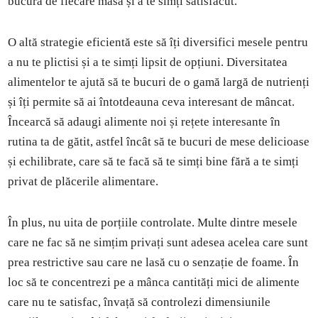
bucura de fiecare masă și a te simți satisfăcut.
O altă strategie eficientă este să îți diversifici mesele pentru
a nu te plictisi și a te simți lipsit de opțiuni. Diversitatea
alimentelor te ajută să te bucuri de o gamă largă de nutrienți
și îți permite să ai întotdeauna ceva interesant de mâncat.
Încearcă să adaugi alimente noi și rețete interesante în
rutina ta de gătit, astfel încât să te bucuri de mese delicioase
și echilibrate, care să te facă să te simți bine fără a te simți
privat de plăcerile alimentare.
În plus, nu uita de porțiile controlate. Multe dintre mesele
care ne fac să ne simțim privați sunt adesea acelea care sunt
prea restrictive sau care ne lasă cu o senzație de foame. În
loc să te concentrezi pe a mânca cantități mici de alimente
care nu te satisfac, învață să controlezi dimensiunile