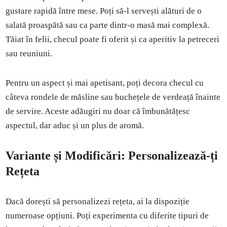
gustare rapidă între mese. Poți să-l servești alături de o
salată proaspătă sau ca parte dintr-o masă mai complexă.
Tăiat în felii, checul poate fi oferit și ca aperitiv la petreceri
sau reuniuni.
Pentru un aspect și mai apetisant, poți decora checul cu
câteva rondele de măsline sau buchețele de verdeață înainte
de servire. Aceste adăugiri nu doar că îmbunătățesc
aspectul, dar aduc și un plus de aromă.
Variante și Modificări: Personalizează-ți
Rețeta
Dacă dorești să personalizezi rețeta, ai la dispoziție
numeroase opțiuni. Poți experimenta cu diferite tipuri de