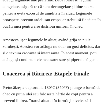
adaugi legumele tale preferate. Dacă folosești legume
congelate, asigură-te că sunt decongelate și bine scurse
pentru a evita excesul de umiditate în aluat. Legumele
proaspete, precum ardeii sau ceapa, ar trebui să fie tăiate în
bucăți mici pentru a se distribui uniform în chec.
Amestecă ușor legumele în aluat, având grijă să nu le
zdrobești. Acestea vor adăuga nu doar un gust delicios, dar
și o textură crocantă și interesantă. În acest moment, poți
adăuga și condimentele necesare: sare și piper după gust.
Coacerea și Răcirea: Etapele Finale
Preîncălzește cuptorul la 180°C (350°F) și unge o formă de
chec cu puțin ulei sau folosește hârtie de copt pentru a
preveni lipirea. Toarnă aluatul în formă și nivelează-l