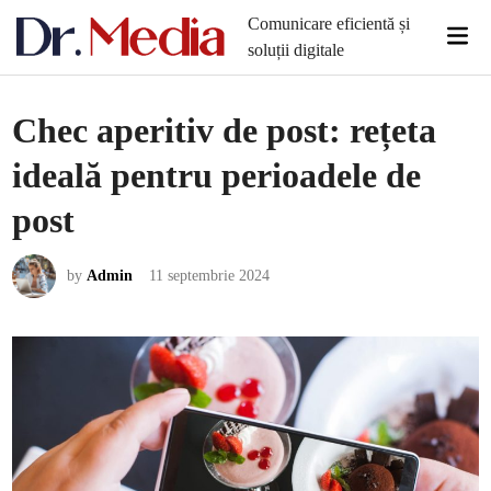
Skip
Comunicare eficientă și
Mai
to
soluții digitale
Men
content
Chec aperitiv de post: rețeta
ideală pentru perioadele de
post
by
Admin
11 septembrie 2024