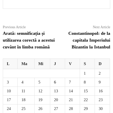
Navigare
Previous
N
Previous Article
Next Article
article:
ar
Arată: semnificația și
Constantinopol: de la
în
utilizarea corectă a acestui
capitala Imperiului
articole
cuvânt în limba română
Bizantin la Istanbul
L
Ma
Mi
J
V
S
D
1
2
3
4
5
6
7
8
9
10
11
12
13
14
15
16
17
18
19
20
21
22
23
24
25
26
27
28
29
30