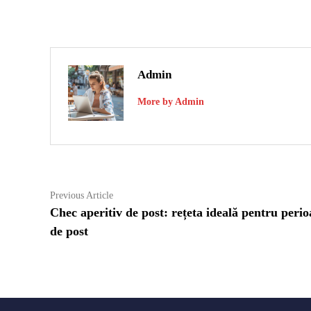
Admin
More by Admin
Navigare
Previous
Previous Article
article:
Chec aperitiv de post: rețeta ideală pentru perio
în
de post
articole