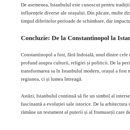
De asemenea, Istanbulul este cunoscut pentru tradițiile
influențele diverse ale orașului. Din păcate, multe din
timpul diferitelor perioade de schimbare, dar impactul
Concluzie: De la Constantinopol la Ista
Constantinopol a fost, fără îndoială, unul dintre cele
profund asupra culturii, religiei și politicii. De la p
transformarea sa în Istanbulul modern, orașul a fost
regiunea, ci și lumea întreagă.
Astăzi, Istanbulul continuă să fie un simbol al inters
fascinantă a evoluției sale istorice. De la arhitectura
rămâne un testament al puterii și al frumuseții care d