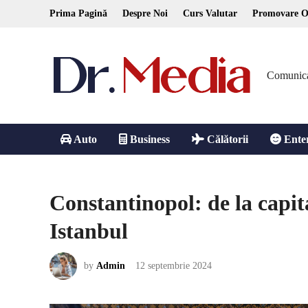
Skip
Prima Pagină
Despre Noi
Curs Valutar
Promovare O
to
content
Comunicare
Auto
Business
Călătorii
Ente
Constantinopol: de la capit
Istanbul
by
Admin
12 septembrie 2024