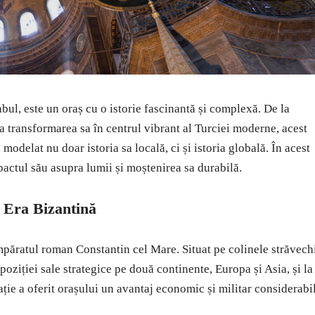
ul, este un oraș cu o istorie fascinantă și complexă. De la
la transformarea sa în centrul vibrant al Turciei moderne, acest
odelat nu doar istoria sa locală, ci și istoria globală. În acest
actul său asupra lumii și moștenirea sa durabilă.
n Era Bizantină
mpăratul roman Constantin cel Mare. Situat pe colinele străvech
poziției sale strategice pe două continente, Europa și Asia, și la
ație a oferit orașului un avantaj economic și militar considerabil