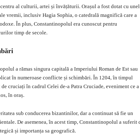
ntru al culturii, artei și învățăturii. Orașul a fost dotat cu une
ale vremii, inclusiv Hagia Sophia, o catedrală magnifică care a
ortodoxe. În plus, Constantinopolul era cunoscut pentru
acurilor timp de secole.
mbări
polul a rămas singura capitală a Imperiului Roman de Est sau
licat în numeroase conflicte și schimbări. În 1204, în timpul
t de cruciați în cadrul Celei de-a Patra Cruciade, eveniment ce a
os, în oraș.
ritatea sub conducerea bizantinilor, dar a continuat să fie un
rientale. De asemenea, în acest timp, Constantinopolul a suferit 
ategică și importanța sa geografică.