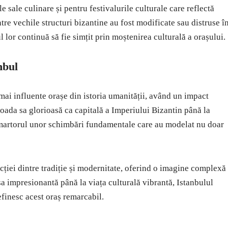
 sale culinare și pentru festivalurile culturale care reflectă
tre vechile structuri bizantine au fost modificate sau distruse î
 lor continuă să fie simțit prin moștenirea culturală a orașului.
nbul
 mai influente orașe din istoria umanității, având un impact
erioada sa glorioasă ca capitală a Imperiului Bizantin până la
 martorul unor schimbări fundamentale care au modelat nu doar
ecției dintre tradiție și modernitate, oferind o imagine complexă 
 sa impresionantă până la viața culturală vibrantă, Istanbulul
efinesc acest oraș remarcabil.