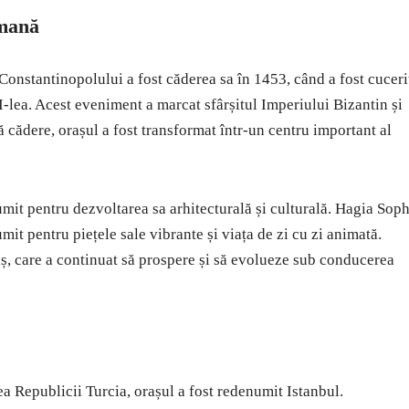
omană
onstantinopolului a fost căderea sa în 1453, când a fost cuceri
ea. Acest eveniment a marcat sfârșitul Imperiului Bizantin și
cădere, orașul a fost transformat într-un centru important al
mit pentru dezvoltarea sa arhitecturală și culturală. Hagia Soph
umit pentru piețele sale vibrante și viața de zi cu zi animată.
ș, care a continuat să prospere și să evolueze sub conducerea
 Republicii Turcia, orașul a fost redenumit Istanbul.