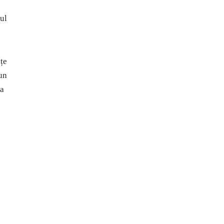
ul
nțe
 un
sa