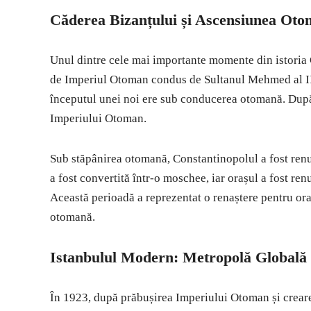
Căderea Bizanțului și Ascensiunea Ot
Unul dintre cele mai importante momente din istoria C
de Imperiul Otoman condus de Sultanul Mehmed al II-l
începutul unei noi ere sub conducerea otomană. După 
Imperiului Otoman.
Sub stăpânirea otomană, Constantinopolul a fost renu
a fost convertită într-o moschee, iar orașul a fost ren
Această perioadă a reprezentat o renaștere pentru ora
otomană.
Istanbulul Modern: Metropolă Globală
În 1923, după prăbușirea Imperiului Otoman și crearea