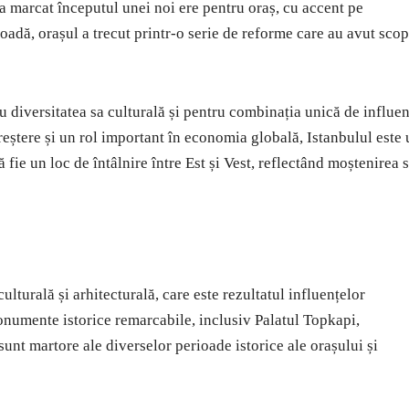
 a marcat începutul unei noi ere pentru oraș, cu accent pe
adă, orașul a trecut printr-o serie de reforme care au avut scop
u diversitatea sa culturală și pentru combinația unică de influe
reștere și un rol important în economia globală, Istanbulul este
 fie un loc de întâlnire între Est și Vest, reflectând moștenirea 
ulturală și arhitecturală, care este rezultatul influențelor
onumente istorice remarcabile, inclusiv Palatul Topkapi,
unt martore ale diverselor perioade istorice ale orașului și