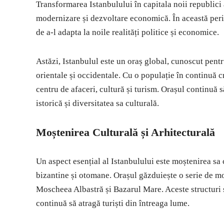
Transformarea Istanbulului în capitala noii republici
modernizare și dezvoltare economică. În această perio
de a-l adapta la noile realități politice și economice.
Astăzi, Istanbulul este un oraș global, cunoscut pentr
orientale și occidentale. Cu o populație în continuă c
centru de afaceri, cultură și turism. Orașul continuă să
istorică și diversitatea sa culturală.
Moștenirea Culturală și Arhitecturală
Un aspect esențial al Istanbulului este moștenirea sa c
bizantine și otomane. Orașul găzduiește o serie de m
Moscheea Albastră și Bazarul Mare. Aceste structuri s
continuă să atragă turiști din întreaga lume.