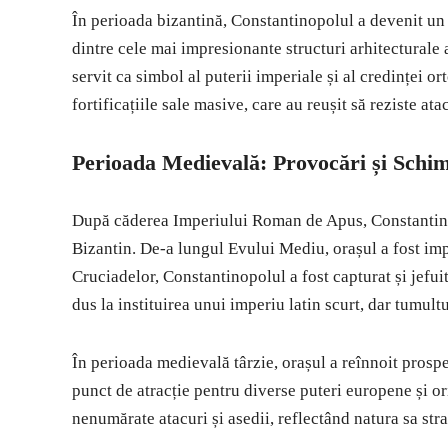
În perioada bizantină, Constantinopolul a devenit un ce
dintre cele mai impresionante structuri arhitecturale 
servit ca simbol al puterii imperiale și al credinței 
fortificațiile sale masive, care au reușit să reziste at
Perioada Medievală: Provocări și Schi
După căderea Imperiului Roman de Apus, Constantino
Bizantin. De-a lungul Evului Mediu, orașul a fost imp
Cruciadelor, Constantinopolul a fost capturat și jefui
dus la instituirea unui imperiu latin scurt, dar tumultu
În perioada medievală târzie, orașul a reînnoit prospe
punct de atracție pentru diverse puteri europene și o
nenumărate atacuri și asedii, reflectând natura sa str