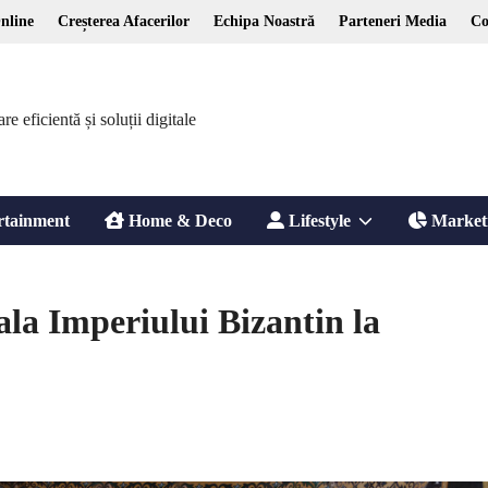
nline
Creșterea Afacerilor
Echipa Noastră
Parteneri Media
Co
 eficientă și soluții digitale
Show
rtainment
Home & Deco
Lifestyle
Market
sub
ala Imperiului Bizantin la
menu