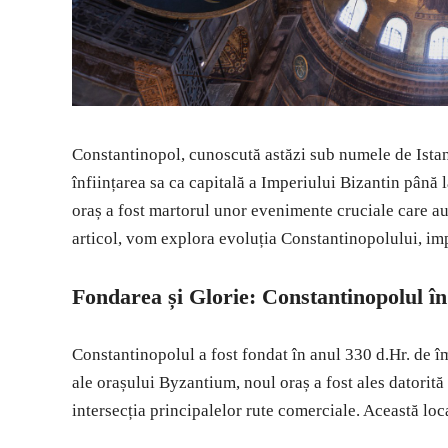
Constantinopol, cunoscută astăzi sub numele de Istanb
înființarea sa ca capitală a Imperiului Bizantin până 
oraș a fost martorul unor evenimente cruciale care au m
articol, vom explora evoluția Constantinopolului, imp
Fondarea și Glorie: Constantinopolul î
Constantinopolul a fost fondat în anul 330 d.Hr. de î
ale orașului Byzantium, noul oraș a fost ales datorită 
intersecția principalelor rute comerciale. Această loc