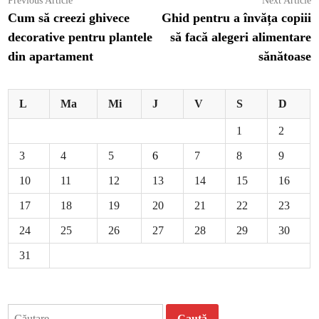
Navigare
Previous Article
Next Article
article:
ar
Cum să creezi ghivece
Ghid pentru a învăța copiii
în
decorative pentru plantele
să facă alegeri alimentare
articole
din apartament
sănătoase
L
Ma
Mi
J
V
S
D
1
2
3
4
5
6
7
8
9
10
11
12
13
14
15
16
17
18
19
20
21
22
23
24
25
26
27
28
29
30
31
Caută