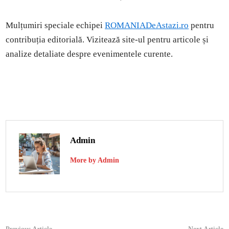
Mulțumiri speciale echipei
ROMANIADeAstazi.ro
pentru
contribuția editorială. Vizitează site-ul pentru articole și
analize detaliate despre evenimentele curente.
Admin
More by Admin
Previous
N