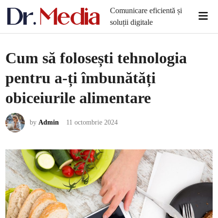
Skip
Comunicare eficientă și
Mai
to
soluții digitale
Men
content
Cum să folosești tehnologia
pentru a-ți îmbunătăți
obiceiurile alimentare
by
Admin
11 octombrie 2024