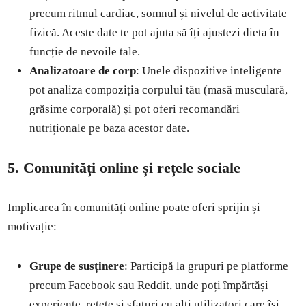
precum ritmul cardiac, somnul și nivelul de activitate
fizică. Aceste date te pot ajuta să îți ajustezi dieta în
funcție de nevoile tale.
Analizatoare de corp
: Unele dispozitive inteligente
pot analiza compoziția corpului tău (masă musculară,
grăsime corporală) și pot oferi recomandări
nutriționale pe baza acestor date.
5. Comunități online și rețele sociale
Implicarea în comunități online poate oferi sprijin și
motivație:
Grupe de susținere
: Participă la grupuri pe platforme
precum Facebook sau Reddit, unde poți împărtăși
experiențe, rețete și sfaturi cu alți utilizatori care își