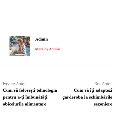
Admin
More by Admin
Navigare
Previous
N
Previous Article
Next Article
article:
ar
Cum să folosești tehnologia
Cum să îți adaptezi
în
pentru a-ți îmbunătăți
garderoba la schimbările
articole
obiceiurile alimentare
sezoniere