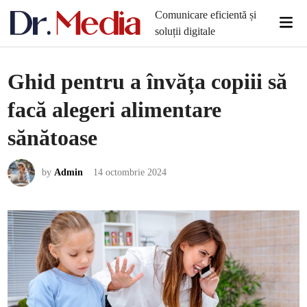
Skip
Comunicare eficientă și
Mai
to
soluții digitale
Men
content
Ghid pentru a învăța copiii să
facă alegeri alimentare
sănătoase
by
Admin
14 octombrie 2024