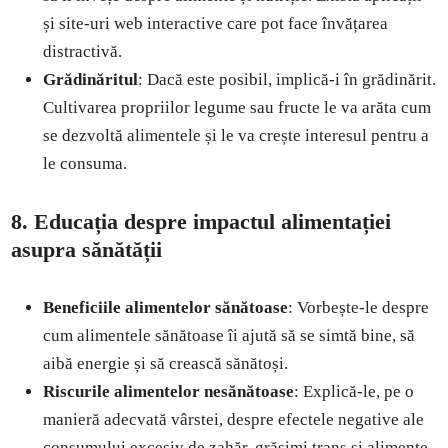
și site-uri web interactive care pot face învățarea
distractivă.
Grădinăritul
: Dacă este posibil, implică-i în grădinărit.
Cultivarea propriilor legume sau fructe le va arăta cum
se dezvoltă alimentele și le va crește interesul pentru a
le consuma.
8. Educația despre impactul alimentației
asupra sănătății
Beneficiile alimentelor sănătoase
: Vorbește-le despre
cum alimentele sănătoase îi ajută să se simtă bine, să
aibă energie și să crească sănătoși.
Riscurile alimentelor nesănătoase
: Explică-le, pe o
manieră adecvată vârstei, despre efectele negative ale
consumului excesiv de zahăr, grăsimi trans și alimente