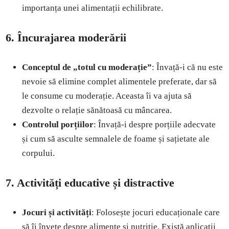
importanța unei alimentații echilibrate.
6. Încurajarea moderării
Conceptul de „totul cu moderație”
: Învață-i că nu este
nevoie să elimine complet alimentele preferate, dar să
le consume cu moderație. Aceasta îi va ajuta să
dezvolte o relație sănătoasă cu mâncarea.
Controlul porțiilor
: Învață-i despre porțiile adecvate
și cum să asculte semnalele de foame și sațietate ale
corpului.
7. Activități educative și distractive
Jocuri și activități
: Folosește jocuri educaționale care
să îi învețe despre alimente și nutriție. Există aplicații