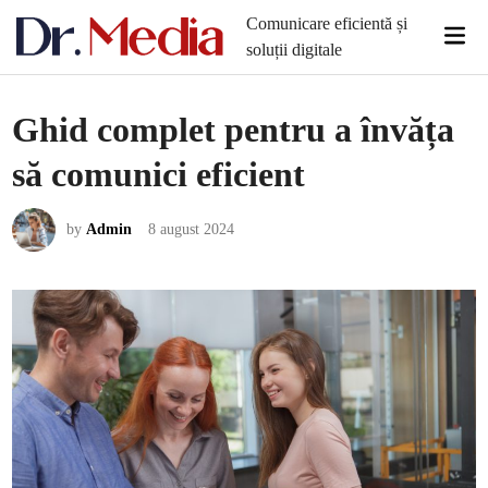
Skip
Comunicare eficientă și
Mai
to
soluții digitale
Men
content
Ghid complet pentru a învăța
să comunici eficient
by
Admin
8 august 2024