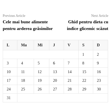
Navigare
Previous
N
Previous Article
Next Article
article:
ar
Cele mai bune alimente
Ghid pentru dieta cu
în
pentru arderea grăsimilor
indice glicemic scăzut
articole
L
Ma
Mi
J
V
S
D
1
2
3
4
5
6
7
8
9
10
11
12
13
14
15
16
17
18
19
20
21
22
23
24
25
26
27
28
29
30
31