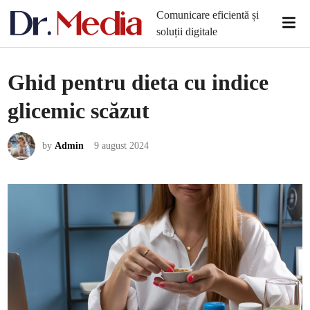
Skip
Comunicare eficientă și
Mai
to
soluții digitale
Men
content
Ghid pentru dieta cu indice
glicemic scăzut
by
Admin
9 august 2024