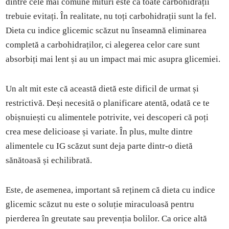
dintre cele mai comune mituri este că toate carbohidrații
trebuie evitați. În realitate, nu toți carbohidrații sunt la fel.
Dieta cu indice glicemic scăzut nu înseamnă eliminarea
completă a carbohidraților, ci alegerea celor care sunt
absorbiți mai lent și au un impact mai mic asupra glicemiei.
Un alt mit este că această dietă este dificil de urmat și
restrictivă. Deși necesită o planificare atentă, odată ce te
obișnuiești cu alimentele potrivite, vei descoperi că poți
crea mese delicioase și variate. În plus, multe dintre
alimentele cu IG scăzut sunt deja parte dintr-o dietă
sănătoasă și echilibrată.
Este, de asemenea, important să reținem că dieta cu indice
glicemic scăzut nu este o soluție miraculoasă pentru
pierderea în greutate sau prevenția bolilor. Ca orice altă