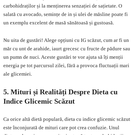
carbohidraților și la menținerea senzației de sațietate. O
salată cu avocado, semințe de in și ulei de măsline poate fi
un exemplu excelent de masă sănătoasă și gustoasă.
Nu uita de gustări! Alege opțiuni cu IG scăzut, cum ar fi un
măr cu unt de arahide, iaurt grecesc cu fructe de pădure sau
un pumn de nuci. Aceste gustări te vor ajuta să îți menții
energia pe tot parcursul zilei, fără a provoca fluctuații mari
ale glicemiei.
5.
Mituri și Realități Despre Dieta cu
Indice Glicemic Scăzut
Ca orice altă dietă populară, dieta cu indice glicemic scăzut
este înconjurată de mituri care pot crea confuzie. Unul