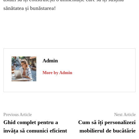
sănătatea și bunăstarea!
Admin
More by Admin
Navigare
Previous
N
Previous Article
Next Article
article:
ar
Ghid complet pentru a
Cum să îți personalizezi
în
învăța să comunici eficient
mobilierul de bucătărie
articole