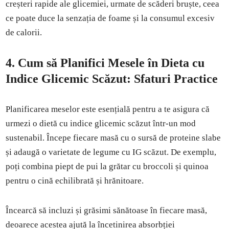
creșteri rapide ale glicemiei, urmate de scăderi bruște, ceea
ce poate duce la senzația de foame și la consumul excesiv
de calorii.
4.
Cum să Planifici Mesele în Dieta cu
Indice Glicemic Scăzut: Sfaturi Practice
Planificarea meselor este esențială pentru a te asigura că
urmezi o dietă cu indice glicemic scăzut într-un mod
sustenabil. Începe fiecare masă cu o sursă de proteine slabe
și adaugă o varietate de legume cu IG scăzut. De exemplu,
poți combina piept de pui la grătar cu broccoli și quinoa
pentru o cină echilibrată și hrănitoare.
Încearcă să incluzi și grăsimi sănătoase în fiecare masă,
deoarece acestea ajută la încetinirea absorbției