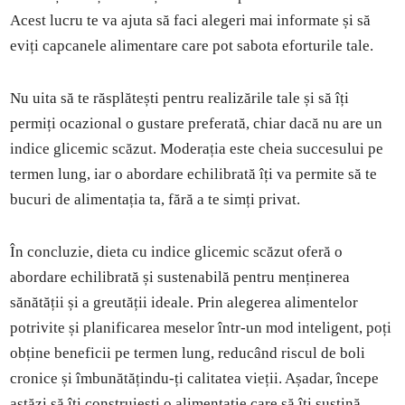
Acest lucru te va ajuta să faci alegeri mai informate și să
eviți capcanele alimentare care pot sabota eforturile tale.
Nu uita să te răsplătești pentru realizările tale și să îți
permiți ocazional o gustare preferată, chiar dacă nu are un
indice glicemic scăzut. Moderația este cheia succesului pe
termen lung, iar o abordare echilibrată îți va permite să te
bucuri de alimentația ta, fără a te simți privat.
În concluzie, dieta cu indice glicemic scăzut oferă o
abordare echilibrată și sustenabilă pentru menținerea
sănătății și a greutății ideale. Prin alegerea alimentelor
potrivite și planificarea meselor într-un mod inteligent, poți
obține beneficii pe termen lung, reducând riscul de boli
cronice și îmbunătățindu-ți calitatea vieții. Așadar, începe
astăzi să îți construiești o alimentație care să îți susțină