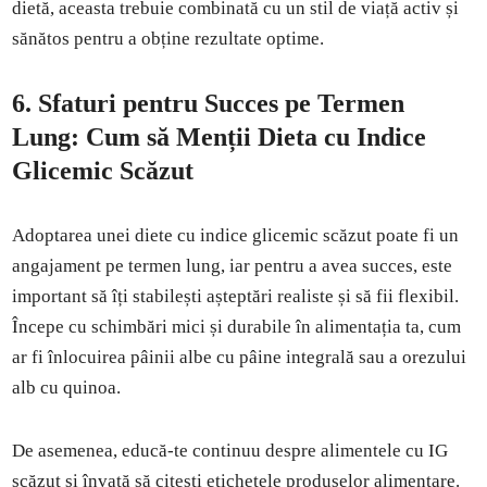
dietă, aceasta trebuie combinată cu un stil de viață activ și
sănătos pentru a obține rezultate optime.
6.
Sfaturi pentru Succes pe Termen
Lung: Cum să Menții Dieta cu Indice
Glicemic Scăzut
Adoptarea unei diete cu indice glicemic scăzut poate fi un
angajament pe termen lung, iar pentru a avea succes, este
important să îți stabilești așteptări realiste și să fii flexibil.
Începe cu schimbări mici și durabile în alimentația ta, cum
ar fi înlocuirea pâinii albe cu pâine integrală sau a orezului
alb cu quinoa.
De asemenea, educă-te continuu despre alimentele cu IG
scăzut și învață să citești etichetele produselor alimentare.