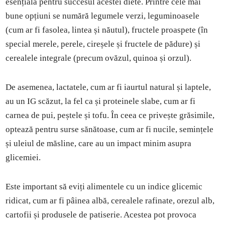
esențială pentru succesul acestei diete. Printre cele mai
bune opțiuni se numără legumele verzi, leguminoasele
(cum ar fi fasolea, lintea și năutul), fructele proaspete (în
special merele, perele, cireșele și fructele de pădure) și
cerealele integrale (precum ovăzul, quinoa și orzul).
De asemenea, lactatele, cum ar fi iaurtul natural și laptele,
au un IG scăzut, la fel ca și proteinele slabe, cum ar fi
carnea de pui, peștele și tofu. În ceea ce privește grăsimile,
optează pentru surse sănătoase, cum ar fi nucile, semințele
și uleiul de măsline, care au un impact minim asupra
glicemiei.
Este important să eviți alimentele cu un indice glicemic
ridicat, cum ar fi pâinea albă, cerealele rafinate, orezul alb,
cartofii și produsele de patiserie. Acestea pot provoca