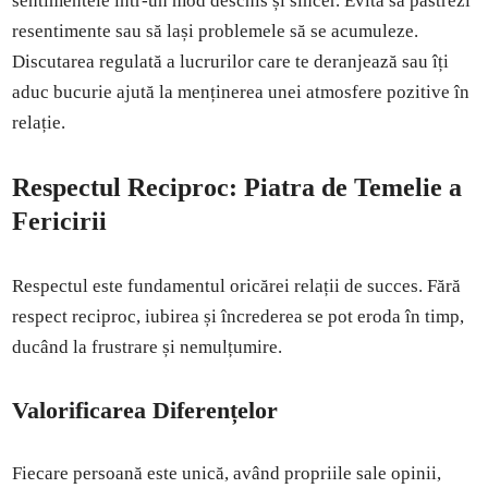
sentimentele într-un mod deschis și sincer. Evită să păstrezi
resentimente sau să lași problemele să se acumuleze.
Discutarea regulată a lucrurilor care te deranjează sau îți
aduc bucurie ajută la menținerea unei atmosfere pozitive în
relație.
Respectul Reciproc: Piatra de Temelie a
Fericirii
Respectul este fundamentul oricărei relații de succes. Fără
respect reciproc, iubirea și încrederea se pot eroda în timp,
ducând la frustrare și nemulțumire.
Valorificarea Diferențelor
Fiecare persoană este unică, având propriile sale opinii,