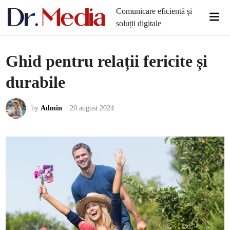
Skip
Comunicare eficientă și
Mai
to
soluții digitale
Men
content
Ghid pentru relații fericite și
durabile
by
Admin
20 august 2024