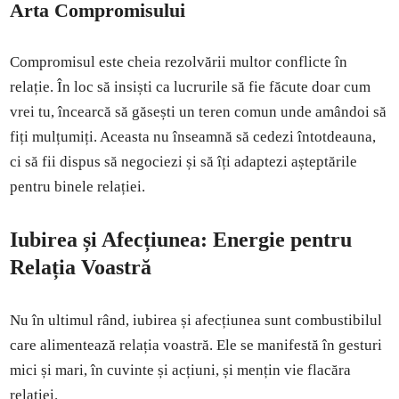
Arta Compromisului
Compromisul este cheia rezolvării multor conflicte în
relație. În loc să insiști ca lucrurile să fie făcute doar cum
vrei tu, încearcă să găsești un teren comun unde amândoi să
fiți mulțumiți. Aceasta nu înseamnă să cedezi întotdeauna,
ci să fii dispus să negociezi și să îți adaptezi așteptările
pentru binele relației.
Iubirea și Afecțiunea: Energie pentru
Relația Voastră
Nu în ultimul rând, iubirea și afecțiunea sunt combustibilul
care alimentează relația voastră. Ele se manifestă în gesturi
mici și mari, în cuvinte și acțiuni, și mențin vie flacăra
relației.