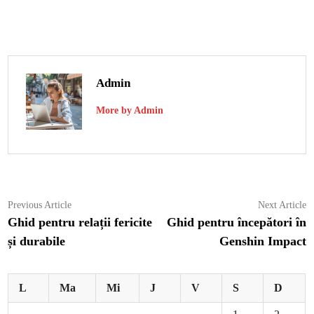
Admin
More by Admin
Navigare
Previous
N
Previous Article
Next Article
article:
ar
Ghid pentru relații fericite
Ghid pentru începători în
în
și durabile
Genshin Impact
articole
L
Ma
Mi
J
V
S
D