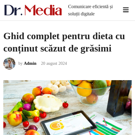
Skip
Comunicare eficientă și
Mai
to
soluții digitale
Men
content
Ghid complet pentru dieta cu
conținut scăzut de grăsimi
by
Admin
20 august 2024