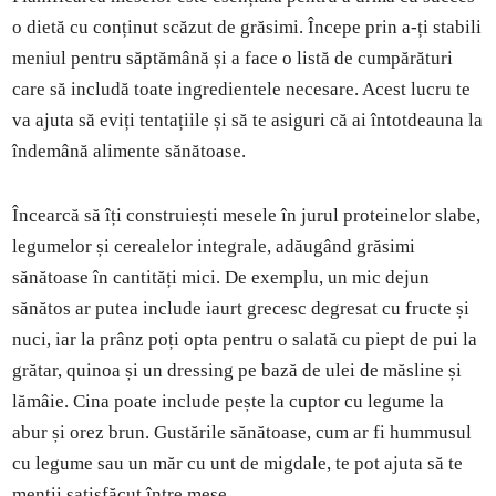
o dietă cu conținut scăzut de grăsimi. Începe prin a-ți stabili
meniul pentru săptămână și a face o listă de cumpărături
care să includă toate ingredientele necesare. Acest lucru te
va ajuta să eviți tentațiile și să te asiguri că ai întotdeauna la
îndemână alimente sănătoase.
Încearcă să îți construiești mesele în jurul proteinelor slabe,
legumelor și cerealelor integrale, adăugând grăsimi
sănătoase în cantități mici. De exemplu, un mic dejun
sănătos ar putea include iaurt grecesc degresat cu fructe și
nuci, iar la prânz poți opta pentru o salată cu piept de pui la
grătar, quinoa și un dressing pe bază de ulei de măsline și
lămâie. Cina poate include pește la cuptor cu legume la
abur și orez brun. Gustările sănătoase, cum ar fi hummusul
cu legume sau un măr cu unt de migdale, te pot ajuta să te
menții satisfăcut între mese.