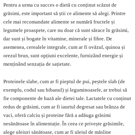
Pentru a urma cu succes o dietă cu conținut scăzut de
grăsimi, este important să știi ce alimente să alegi. Printre
cele mai recomandate alimente se numără fructele și
legumele proaspete, care nu doar că sunt sărace în grăsimi,
dar sunt și bogate în vitamine, minerale și fibre. De
asemenea, cerealele integrale, cum ar fi ovăzul, quinoa și
orezul brun, sunt opțiuni excelente, furnizând energie și
menținând senzația de sațietate.
Proteinele slabe, cum ar fi pieptul de pui, peștele slab (de
exemplu, codul sau bibanul) și leguminoasele, ar trebui să
fie componente de bază ale dietei tale. Lactatele cu conținut
redus de grăsimi, cum ar fi iaurtul degresat sau brânza de
vaci, oferă calciu și proteine fără a adăuga grăsimi
nesănătoase în alimentație. În ceea ce privește grăsimile,
alege uleiuri sănătoase, cum ar fi uleiul de măsline