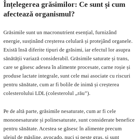
Înțelegerea grăsimilor: Ce sunt și cum
afectează organismul?
Grăsimile sunt un macronutrient esențial, furnizând
energie, susținând creșterea celulară și protejând organele.
Există însă diferite tipuri de grăsimi, iar efectul lor asupra
sănătății variază considerabil. Grăsimile saturate și trans,
care se găsesc adesea în alimente procesate, carne roșie și
produse lactate integrale, sunt cele mai asociate cu riscuri
pentru sănătate, cum ar fi bolile de inimă și creșterea
colesterolului LDL (colesterolul „rău”).
Pe de altă parte, grăsimile nesaturate, cum ar fi cele
mononesaturate și polinesaturate, sunt considerate benefice
pentru sănătate. Acestea se găsesc în alimente precum
uleiul de măsline, avocado, nuci și pește gras, și sunt