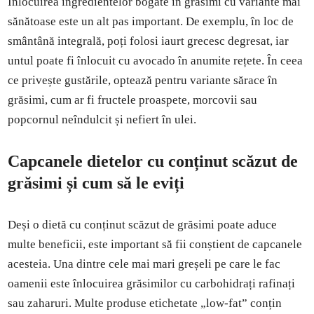
Înlocuirea ingredientelor bogate în grăsimi cu variante mai
sănătoase este un alt pas important. De exemplu, în loc de
smântână integrală, poți folosi iaurt grecesc degresat, iar
untul poate fi înlocuit cu avocado în anumite rețete. În ceea
ce privește gustările, optează pentru variante sărace în
grăsimi, cum ar fi fructele proaspete, morcovii sau
popcornul neîndulcit și nefiert în ulei.
Capcanele dietelor cu conținut scăzut de
grăsimi și cum să le eviți
Deși o dietă cu conținut scăzut de grăsimi poate aduce
multe beneficii, este important să fii conștient de capcanele
acesteia. Una dintre cele mai mari greșeli pe care le fac
oamenii este înlocuirea grăsimilor cu carbohidrați rafinați
sau zaharuri. Multe produse etichetate „low-fat” conțin