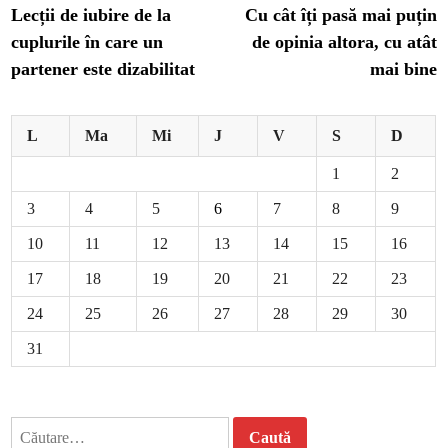
article:
ar
Lecții de iubire de la
Cu cât îți pasă mai puțin
în
cuplurile în care un
de opinia altora, cu atât
articole
partener este dizabilitat
mai bine
L
Ma
Mi
J
V
S
D
1
2
3
4
5
6
7
8
9
10
11
12
13
14
15
16
17
18
19
20
21
22
23
24
25
26
27
28
29
30
31
Caută