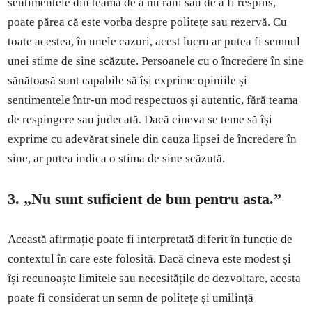
sentimentele din teama de a nu răni sau de a fi respins,
poate părea că este vorba despre politețe sau rezervă. Cu
toate acestea, în unele cazuri, acest lucru ar putea fi semnul
unei stime de sine scăzute. Persoanele cu o încredere în sine
sănătoasă sunt capabile să își exprime opiniile și
sentimentele într-un mod respectuos și autentic, fără teama
de respingere sau judecată. Dacă cineva se teme să își
exprime cu adevărat sinele din cauza lipsei de încredere în
sine, ar putea indica o stima de sine scăzută.
3. „Nu sunt suficient de bun pentru asta.”
Această afirmație poate fi interpretată diferit în funcție de
contextul în care este folosită. Dacă cineva este modest și
își recunoaște limitele sau necesitățile de dezvoltare, acesta
poate fi considerat un semn de politețe și umilință