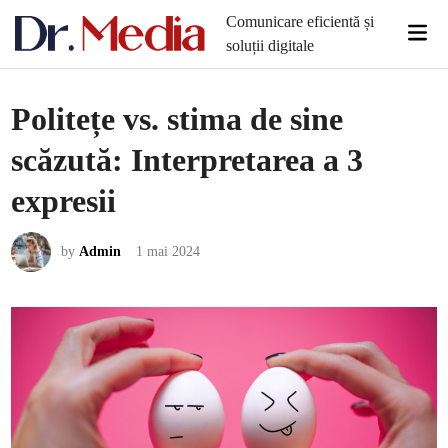
Skip
Comunicare eficientă și
Mai
to
soluții digitale
Men
content
Politețe vs. stima de sine
scăzută: Interpretarea a 3
expresii
by
Admin
1 mai 2024