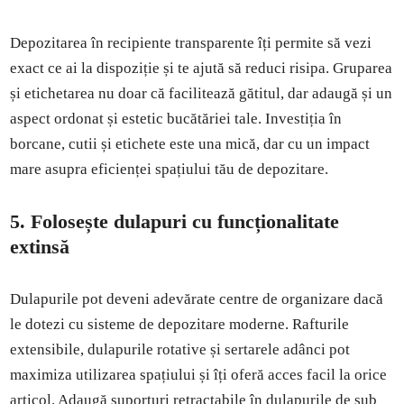
Depozitarea în recipiente transparente îți permite să vezi
exact ce ai la dispoziție și te ajută să reduci risipa. Gruparea
și etichetarea nu doar că facilitează gătitul, dar adaugă și un
aspect ordonat și estetic bucătăriei tale. Investiția în
borcane, cutii și etichete este una mică, dar cu un impact
mare asupra eficienței spațiului tău de depozitare.
5. Folosește dulapuri cu funcționalitate
extinsă
Dulapurile pot deveni adevărate centre de organizare dacă
le dotezi cu sisteme de depozitare moderne. Rafturile
extensibile, dulapurile rotative și sertarele adânci pot
maximiza utilizarea spațiului și îți oferă acces facil la orice
articol. Adaugă suporturi retractabile în dulapurile de sub