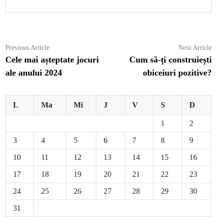
Navigare
Previous
N
Previous Article
Next Article
article:
ar
Cele mai așteptate jocuri
Cum să-ți construiești
în
ale anului 2024
obiceiuri pozitive?
articole
L
Ma
Mi
J
V
S
D
1
2
3
4
5
6
7
8
9
10
11
12
13
14
15
16
17
18
19
20
21
22
23
24
25
26
27
28
29
30
31