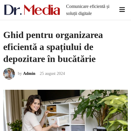
Skip
Comunicare eficientă și
Mai
to
soluții digitale
Men
content
Ghid pentru organizarea
eficientă a spațiului de
depozitare în bucătărie
by
Admin
25 august 2024